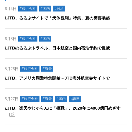
6月4日
#旅行会社
#国内
#宿泊
i.JTB、るるぶサイトで「天体観測」特集、夏の需要喚起
6月3日
#旅行会社
#国内
i.JTBのるるぶトラベル、日本航空と国内宿泊予約で提携
5月26日
#旅行会社
#海外
i.JTB、アメリカ周遊特集開始－JTB海外航空券サイトで
5月27日
#旅行会社
#海外
#国内
#訪日
i.JTB、楽天やじゃらんに「挑戦」、2020年に4000億円めざす