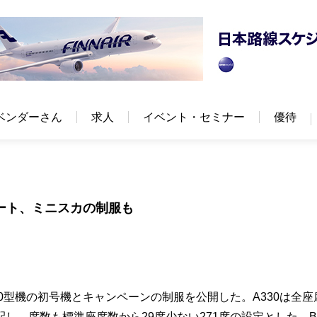
ベンダーさん
求人
イベント・セミナー
優待
シート、ミニスカの制服も
00型機の初号機とキャンペーンの制服を公開した。A330は全座
し、席数も標準座席数から29席少ない271席の設定とした。B