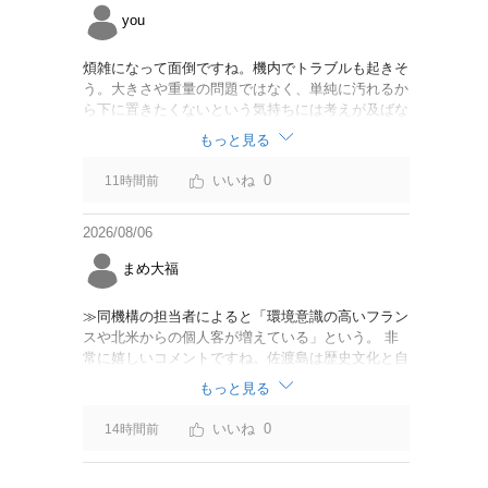
you
煩雑になって面倒ですね。機内でトラブルも起きそ
う。大きさや重量の問題ではなく、単純に汚れるか
ら下に置きたくないという気持ちには考えが及ばな
かったのでしょうかね。いっそ、荷物棚を撤去した
もっと見る
座席を作って、座席指定も荷物も含んだプランとす
べて無しで格安プランで分けてもらった方がシンプ
0
11時間前
ルで分かりやすいかも。どんどん料金が細分化され
て面倒です。
2026/08/06
まめ大福
≫同機構の担当者によると「環境意識の高いフラン
スや北米からの個人客が増えている」という。 非
常に嬉しいコメントですね。佐渡島は歴史文化と自
然が相まっての土地となっているので、個人的には
もっと見る
環境意識の低い人は来ないでほしいです。「金がと
れるんじゃないか」と勝手に穴掘ったりしそうな国
0
14時間前
の人は来ないでほしいですね。