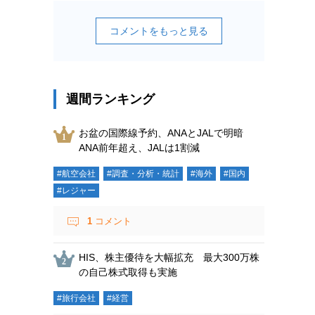
コメントをもっと見る
週間ランキング
お盆の国際線予約、ANAとJALで明暗
ANA前年超え、JALは1割減
#航空会社
#調査・分析・統計
#海外
#国内
#レジャー
1
コメント
HIS、株主優待を大幅拡充 最大300万株
の自己株式取得も実施
#旅行会社
#経営