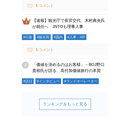
1
コメント
【速報】観光庁で長官交代、木村典央氏
が就任へ JNTOも理事人事
#行政
#観光局
#国内
#人事・HR
1
コメント
「価値を決めるのはお客様」－BOJ野口
貴裕氏が語る、高付加価値旅行の本質
#訪日
#インタビュー
#ランドオペレーター