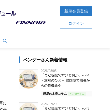
新規会員登録
ログイン
ベンダーさん新着情報
2026/08/05
「まだ現役ですけど何か」vol.4
－旅端のひと－ 帰国便で機長か
らの降機命令
現場の本音コラム
席に
2026/07/29
「まだ現役ですけど何か」vol.3
C代