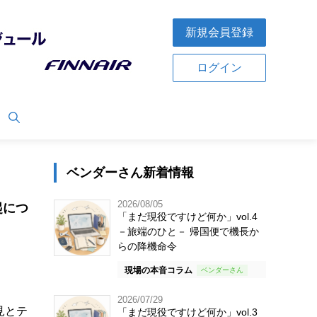
新規会員登録
ログイン
ベンダーさん新着情報
2026/08/05
起につ
「まだ現役ですけど何か」vol.4
－旅端のひと－ 帰国便で機長か
らの降機命令
現場の本音コラム
2026/07/29
見とテ
「まだ現役ですけど何か」vol.3