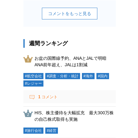
コメントをもっと見る
週間ランキング
お盆の国際線予約、ANAとJALで明暗
ANA前年超え、JALは1割減
#航空会社
#調査・分析・統計
#海外
#国内
#レジャー
1
コメント
HIS、株主優待を大幅拡充 最大300万株
の自己株式取得も実施
#旅行会社
#経営