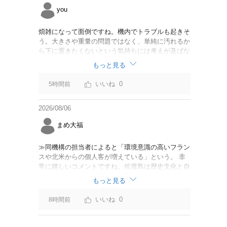
you
煩雑になって面倒ですね。機内でトラブルも起きそ
う。大きさや重量の問題ではなく、単純に汚れるか
ら下に置きたくないという気持ちには考えが及ばな
かったのでしょうかね。いっそ、荷物棚を撤去した
もっと見る
座席を作って、座席指定も荷物も含んだプランとす
べて無しで格安プランで分けてもらった方がシンプ
0
5時間前
ルで分かりやすいかも。どんどん料金が細分化され
て面倒です。
2026/08/06
まめ大福
≫同機構の担当者によると「環境意識の高いフラン
スや北米からの個人客が増えている」という。 非
常に嬉しいコメントですね。佐渡島は歴史文化と自
然が相まっての土地となっているので、個人的には
もっと見る
環境意識の低い人は来ないでほしいです。「金がと
れるんじゃないか」と勝手に穴掘ったりしそうな国
0
8時間前
の人は来ないでほしいですね。