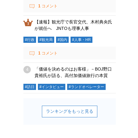
1
コメント
【速報】観光庁で長官交代、木村典央氏
が就任へ JNTOも理事人事
#行政
#観光局
#国内
#人事・HR
1
コメント
「価値を決めるのはお客様」－BOJ野口
貴裕氏が語る、高付加価値旅行の本質
#訪日
#インタビュー
#ランドオペレーター