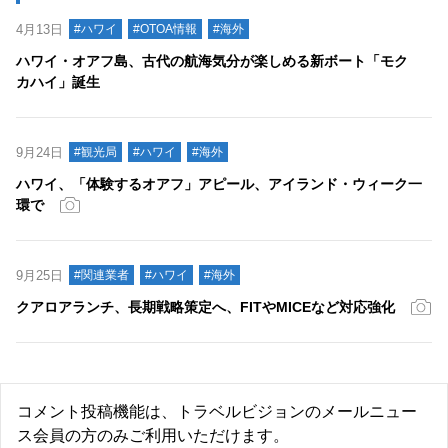
4月13日
#ハワイ
#OTOA情報
#海外
ハワイ・オアフ島、古代の航海気分が楽しめる新ボート「モク
カハイ」誕生
9月24日
#観光局
#ハワイ
#海外
ハワイ、「体験するオアフ」アピール、アイランド・ウィーク一
環で
9月25日
#関連業者
#ハワイ
#海外
クアロアランチ、長期戦略策定へ、FITやMICEなど対応強化
コメント投稿機能は、トラベルビジョンのメールニュー
ス会員の方のみご利用いただけます。