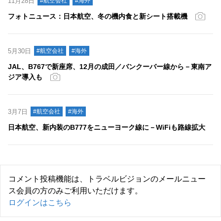
11月28日
#航空会社
#海外
フォトニュース：日本航空、冬の機内食と新シート搭載機
5月30日
#航空会社
#海外
JAL、B767で新座席、12月の成田／バンクーバー線から－東南ア
ジア導入も
3月7日
#航空会社
#海外
日本航空、新内装のB777をニューヨーク線に－WiFiも路線拡大
コメント投稿機能は、トラベルビジョンのメールニュー
ス会員の方のみご利用いただけます。
ログインはこちら