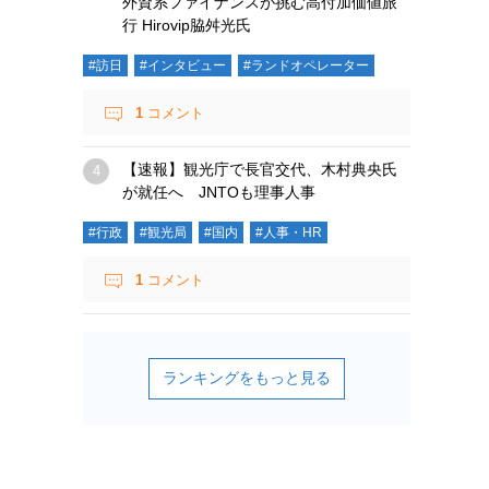
外資系ファイナンスが挑む高付加価値旅
行 Hirovip脇舛光氏
#訪日
#インタビュー
#ランドオペレーター
1
コメント
【速報】観光庁で長官交代、木村典央氏
が就任へ JNTOも理事人事
#行政
#観光局
#国内
#人事・HR
1
コメント