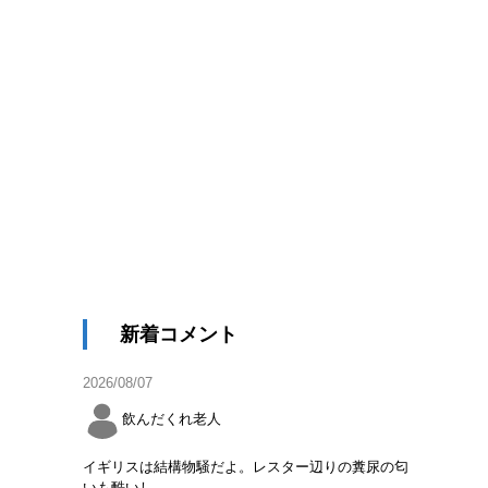
新着コメント
2026/08/07
飲んだくれ老人
イギリスは結構物騒だよ。レスター辺りの糞尿の匂
いも酷いし。