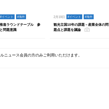
#イベント
#海外
2月19日
#イベント
#海外
推進ラウンドテーブル 参
観光立国10年の課題－産業全体の問
と問題意識
題点と課題を議論
ールニュース会員の方のみご利用いただけます。