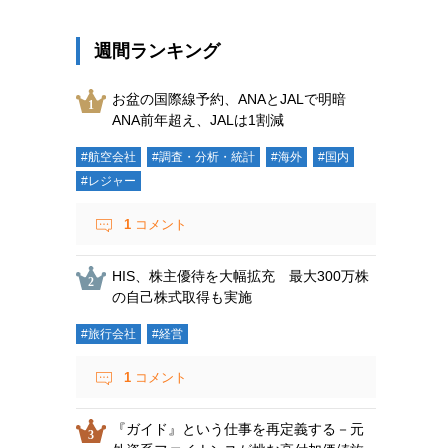
週間ランキング
お盆の国際線予約、ANAとJALで明暗
ANA前年超え、JALは1割減
#航空会社
#調査・分析・統計
#海外
#国内
#レジャー
1
コメント
HIS、株主優待を大幅拡充 最大300万株
の自己株式取得も実施
#旅行会社
#経営
1
コメント
『ガイド』という仕事を再定義する－元