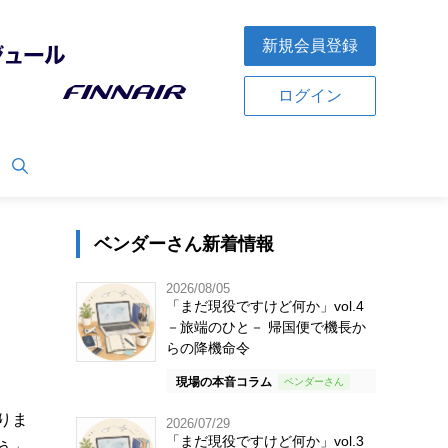
新規会員登録
ログイン
ベンダーさん新着情報
2026/08/05
「まだ現役ですけど何か」vol.4
－旅端のひと－ 帰国便で機長か
らの降機命令
現場の本音コラム
りま
2026/07/29
「まだ現役ですけど何か」vol.3
う」