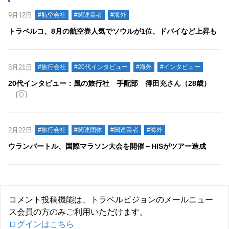
9月12日
#航空会社
#関連業者
#海外
トラベルコ、8月の航空券人気でソウルが1位、ドバイなど上昇も
3月21日
#旅行会社
#20代インタビュー
#海外
#インタビュー
20代インタビュー：風の旅行社 手配部 得田充さん（28歳）
2月22日
#旅行会社
#関連団体
#関連業者
#海外
ウランバートル、国際マラソン大会を開催－HISがツアー造成
コメント投稿機能は、トラベルビジョンのメールニュー
ス会員の方のみご利用いただけます。
ログインはこちら