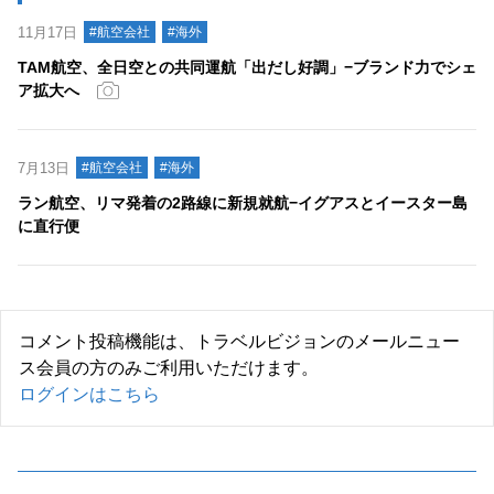
11月17日
#航空会社
#海外
TAM航空、全日空との共同運航「出だし好調」−ブランド力でシェ
ア拡大へ
7月13日
#航空会社
#海外
ラン航空、リマ発着の2路線に新規就航−イグアスとイースター島
に直行便
コメント投稿機能は、トラベルビジョンのメールニュー
ス会員の方のみご利用いただけます。
ログインはこちら