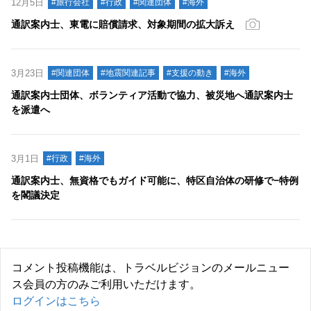
12月5日
#旅行会社
#行政
#関連団体
#海外
通訳案内士、東電に賠償請求、対象期間の拡大訴え
3月23日
#関連団体
#地震関連記事
#支援の動き
#海外
通訳案内士団体、ボランティア活動で協力、被災地へ通訳案内士
を派遣へ
3月1日
#行政
#海外
通訳案内士、無資格でもガイド可能に、特区自治体の研修で−特例
を閣議決定
コメント投稿機能は、トラベルビジョンのメールニュー
ス会員の方のみご利用いただけます。
ログインはこちら