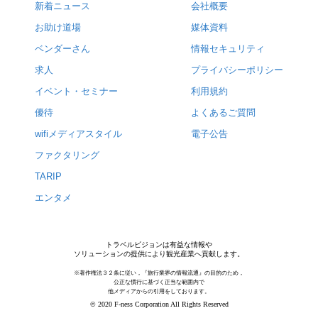
新着ニュース
会社概要
お助け道場
媒体資料
ベンダーさん
情報セキュリティ
求人
プライバシーポリシー
イベント・セミナー
利用規約
優待
よくあるご質問
wifiメディアスタイル
電子公告
ファクタリング
TARIP
エンタメ
トラベルビジョンは有益な情報や
ソリューションの提供により観光産業へ貢献します。
※著作権法３２条に従い，『旅行業界の情報流通』の目的のため，
公正な慣行に基づく正当な範囲内で
他メディアからの引用をしております。
© 2020 F-ness Corporation All Rights Reserved