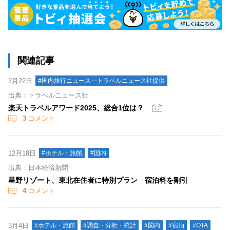
関連記事
2月22日
#国内旅行ニュース―トラベルニュース社提供
出典：トラベルニュース社
楽天トラベルアワード2025、総合1位は？
3
コメント
12月18日
#ホテル・旅館
#国内
出典：日本経済新聞
星野リゾート、東北在住者に特別プラン 宿泊料を割引
4
コメント
3月4日
#ホテル・旅館
#調査・分析・統計
#国内
#宿泊
#OTA