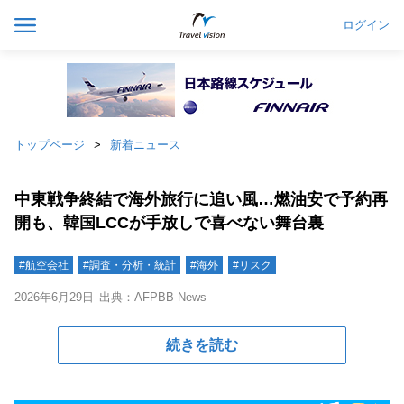
ログイン
トップページ
新着ニュース
中東戦争終結で海外旅行に追い風…燃油安で予約再
開も、韓国LCCが手放しで喜べない舞台裏
#航空会社
#調査・分析・統計
#海外
#リスク
2026年6月29日
出典：AFPBB News
続きを読む