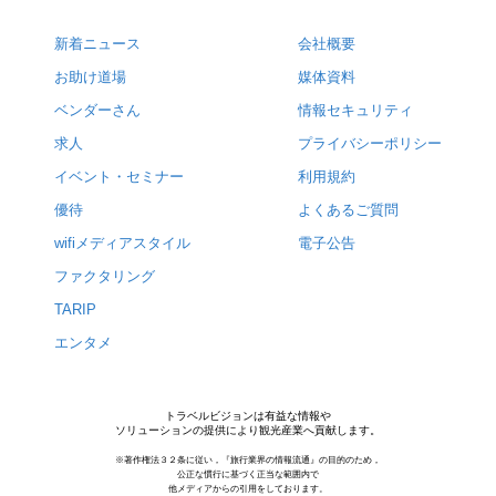
新着ニュース
会社概要
お助け道場
媒体資料
ベンダーさん
情報セキュリティ
求人
プライバシーポリシー
イベント・セミナー
利用規約
優待
よくあるご質問
wifiメディアスタイル
電子公告
ファクタリング
TARIP
エンタメ
トラベルビジョンは有益な情報や
ソリューションの提供により観光産業へ貢献します。
※著作権法３２条に従い，『旅行業界の情報流通』の目的のため，
公正な慣行に基づく正当な範囲内で
他メディアからの引用をしております。