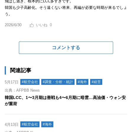
飛ばし過ぎ、根本的にLCC多すぎです。
韓国も少子高齢化。そう遠くない将来、再編が必要な時期が来るでしょ
う。
2026/6/30
0
コメントする
関連記事
5月17日
#航空会社
#調査・分析・統計
#海外
#経営
出典：AFPBB News
韓国LCC、1〜3月期は善戦も4〜6月期に暗雲…高油価・ウォン安
が重荷
4月13日
#航空会社
#海外