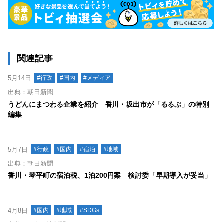
関連記事
5月14日
#行政
#国内
#メディア
出典：朝日新聞
うどんにまつわる企業を紹介 香川・坂出市が「るるぶ」の特別
編集
5月7日
#行政
#国内
#宿泊
#地域
出典：朝日新聞
香川・琴平町の宿泊税、1泊200円案 検討委「早期導入が妥当」
4月8日
#国内
#地域
#SDGs