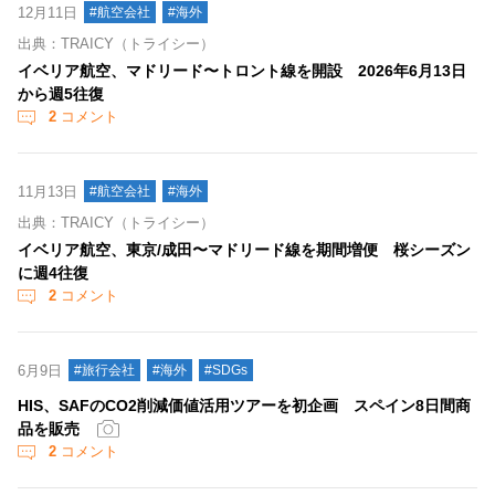
12月11日
#航空会社
#海外
出典：TRAICY（トライシー）
イベリア航空、マドリード〜トロント線を開設 2026年6月13日
から週5往復
2
コメント
11月13日
#航空会社
#海外
出典：TRAICY（トライシー）
イベリア航空、東京/成田〜マドリード線を期間増便 桜シーズン
に週4往復
2
コメント
6月9日
#旅行会社
#海外
#SDGs
HIS、SAFのCO2削減価値活用ツアーを初企画 スペイン8日間商
品を販売
2
コメント