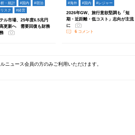
分析・統計
#国内
#宿泊
#海外
#国内
#レジャー
#リスク
#経営
2026年GW、旅行意欲堅調も「短
期・近距離・低コスト」志向が主流
テル市場、25年度6.5兆円
に
高更新へ 需要回復も財務
6
コメント
務
ールニュース会員の方のみご利用いただけます。