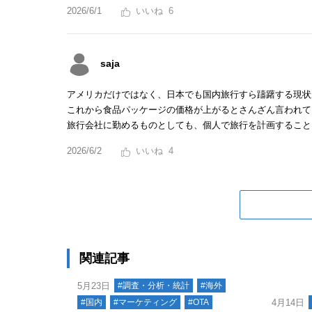
2026/6/1
6
saja
アメリカだけではなく、日本でも国内旅行すら躊躇する現状
これから食品パッケージの価格が上がるとさんざん言われて
旅行会社に勤めるものとしても、個人で旅行を計画すること
2026/6/2
4
関連記事
5月23日
#調査・分析・統計
#海外
#国内
#マーケティング
#OTA
4月14日