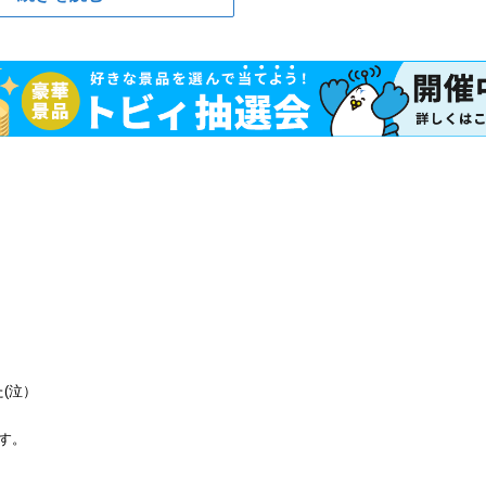
(泣）
す。