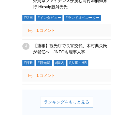
外資系ファイナンスが挑む高付加価値旅
行 Hirovip脇舛光氏
#訪日
#インタビュー
#ランドオペレーター
1
コメント
【速報】観光庁で長官交代、木村典央氏
が就任へ JNTOも理事人事
#行政
#観光局
#国内
#人事・HR
1
コメント