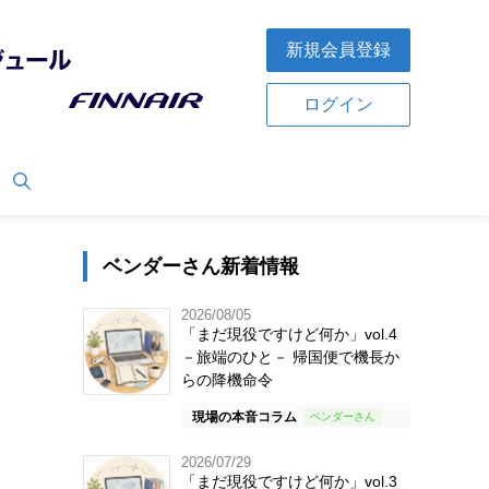
新規会員登録
ログイン
ベンダーさん新着情報
2026/08/05
「まだ現役ですけど何か」vol.4
－旅端のひと－ 帰国便で機長か
らの降機命令
現場の本音コラム
2026/07/29
「まだ現役ですけど何か」vol.3