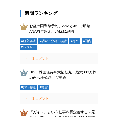
週間ランキング
お盆の国際線予約、ANAとJALで明暗
ANA前年超え、JALは1割減
#航空会社
#調査・分析・統計
#海外
#国内
#レジャー
1
コメント
HIS、株主優待を大幅拡充 最大300万株
の自己株式取得も実施
#旅行会社
#経営
1
コメント
『ガイド』という仕事を再定義する－元