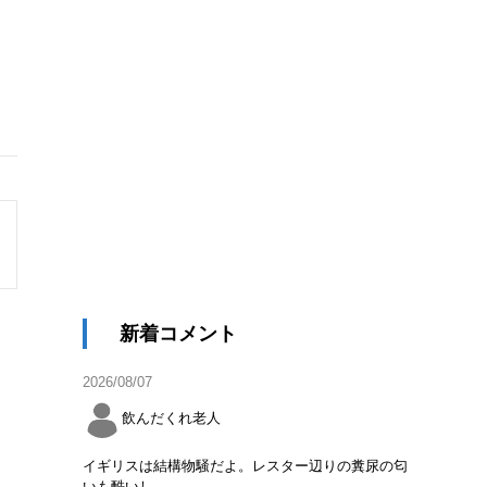
新着コメント
2026/08/07
飲んだくれ老人
イギリスは結構物騒だよ。レスター辺りの糞尿の匂
いも酷いし。