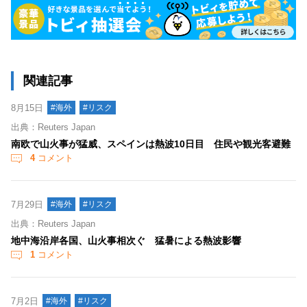
関連記事
8月15日
#海外
#リスク
出典：Reuters Japan
南欧で山火事が猛威、スペインは熱波10日目 住民や観光客避難
4
コメント
7月29日
#海外
#リスク
出典：Reuters Japan
地中海沿岸各国、山火事相次ぐ 猛暑による熱波影響
1
コメント
7月2日
#海外
#リスク