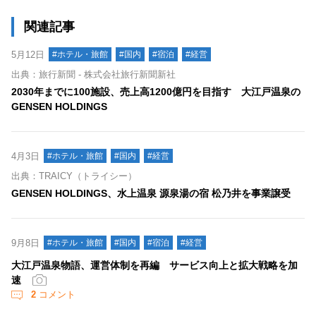
関連記事
5月12日
#ホテル・旅館
#国内
#宿泊
#経営
出典：旅行新聞 - 株式会社旅行新聞新社
2030年までに100施設、売上高1200億円を目指す 大江戸温泉の
GENSEN HOLDINGS
4月3日
#ホテル・旅館
#国内
#経営
出典：TRAICY（トライシー）
GENSEN HOLDINGS、水上温泉 源泉湯の宿 松乃井を事業譲受
9月8日
#ホテル・旅館
#国内
#宿泊
#経営
大江戸温泉物語、運営体制を再編 サービス向上と拡大戦略を加
速
2
コメント