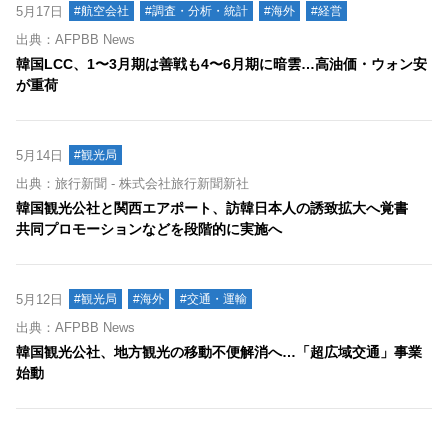
5月17日
#航空会社
#調査・分析・統計
#海外
#経営
出典：AFPBB News
韓国LCC、1〜3月期は善戦も4〜6月期に暗雲…高油価・ウォン安
が重荷
5月14日
#観光局
出典：旅行新聞 - 株式会社旅行新聞新社
韓国観光公社と関西エアポート、訪韓日本人の誘致拡大へ覚書
共同プロモーションなどを段階的に実施へ
5月12日
#観光局
#海外
#交通・運輸
出典：AFPBB News
韓国観光公社、地方観光の移動不便解消へ…「超広域交通」事業
始動