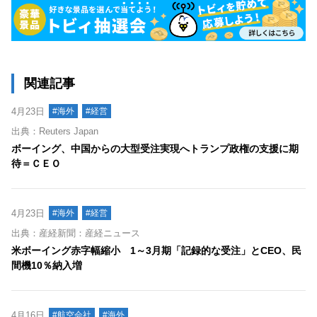
関連記事
4月23日
#海外
#経営
出典：Reuters Japan
ボーイング、中国からの大型受注実現へトランプ政権の支援に期
待＝ＣＥＯ
4月23日
#海外
#経営
出典：産経新聞：産経ニュース
米ボーイング赤字幅縮小 1～3月期「記録的な受注」とCEO、民
間機10％納入増
4月16日
#航空会社
#海外