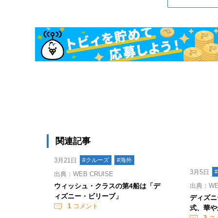
関連記事
3月21日
#クルーズ
#海外
3月5日
出典：WEB CRUISE
ウィッシュ・クラスの第4船は「デ
出典：WEB
ィズニー・ビリーブ」
ディズニ
1
コメント
式、華や
3
コ