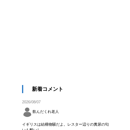
新着コメント
2026/08/07
飲んだくれ老人
イギリスは結構物騒だよ。レスター辺りの糞尿の匂
いも酷いし。