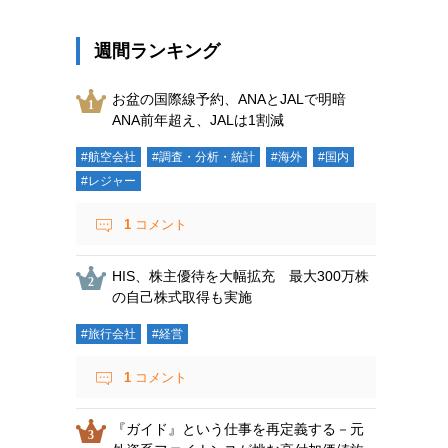
週間ランキング
お盆の国際線予約、ANAとJALで明暗
ANA前年超え、JALは1割減
#航空会社
#調査・分析・統計
#海外
#国内
#レジャー
1
コメント
HIS、株主優待を大幅拡充 最大300万株
の自己株式取得も実施
#旅行会社
#経営
1
コメント
『ガイド』という仕事を再定義する－元