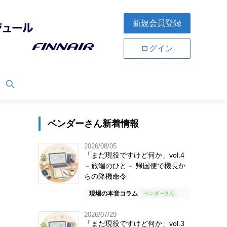
新規会員登録
ログイン
ベンダーさん新着情報
2026/08/05
「まだ現役ですけど何か」vol.4
－旅端のひと－ 帰国便で機長か
らの降機命令
現場の本音コラム
2026/07/29
「まだ現役ですけど何か」vol.3