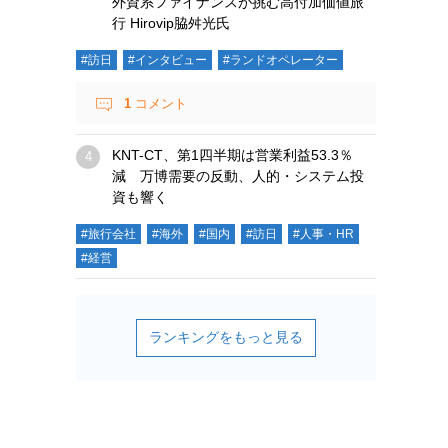
外資系ファイナンスが挑む高付加価値旅
行 Hirovip脇舛光氏
#訪日
#インタビュー
#ランドオペレーター
1
コメント
KNT-CT、第1四半期は営業利益53.3％
減 万博需要の反動、人的・システム投
資も響く
#旅行会社
#海外
#国内
#訪日
#人事・HR
#経営