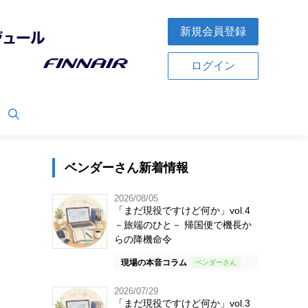
新規会員登録
ログイン
ベンダーさん新着情報
2026/08/05
「まだ現役ですけど何か」vol.4
－旅端のひと－ 帰国便で機長か
らの降機命令
現場の本音コラム
2026/07/29
「まだ現役ですけど何か」vol.3