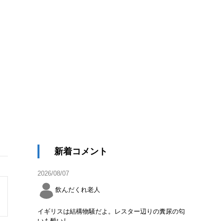
新着コメント
2026/08/07
飲んだくれ老人
イギリスは結構物騒だよ。レスター辺りの糞尿の匂
いも酷いし。