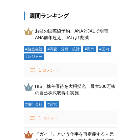
週間ランキング
お盆の国際線予約、ANAとJALで明暗
ANA前年超え、JALは1割減
#航空会社
#調査・分析・統計
#海外
#国内
#レジャー
1
コメント
HIS、株主優待を大幅拡充 最大300万株
の自己株式取得も実施
#旅行会社
#経営
1
コメント
『ガイド』という仕事を再定義する－元