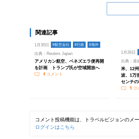
関連記事
1月30日
#航空会社
#行政
#海外
1月26日
出典：Reuters Japan
アメリカン航空、ベネズエラ便再開
出典：産
を計画 トランプ氏が空域開放へ
米、12
4
コメント
波、1万
センチの
5
コ
コメント投稿機能は、トラベルビジョンのメ
ログインはこちら