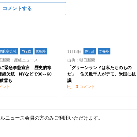
コメントする
#航空会社
#行政
#海外
1月18日
#行政
#海外
経新聞：産経ニュース
出典：朝日新聞
州に緊急事態宣言 歴史的寒
「グリーンランドは私たちのもの
便超欠航 NYなどで30～60
だ」 住民数千人がデモ、米国に抗
積雪も
議
メント
3
コメント
ールニュース会員の方のみご利用いただけます。