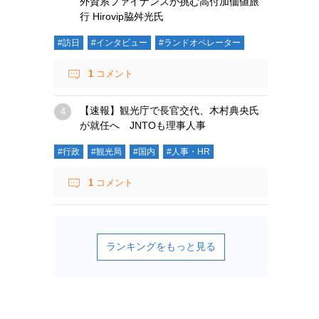
外資系ファイナンスが挑む高付加価値旅
行 Hirovip脇舛光氏
#訪日
#インタビュー
#ランドオペレーター
1
コメント
【速報】観光庁で長官交代、木村典央氏
が就任へ JNTOも理事人事
#行政
#観光局
#国内
#人事・HR
1
コメント