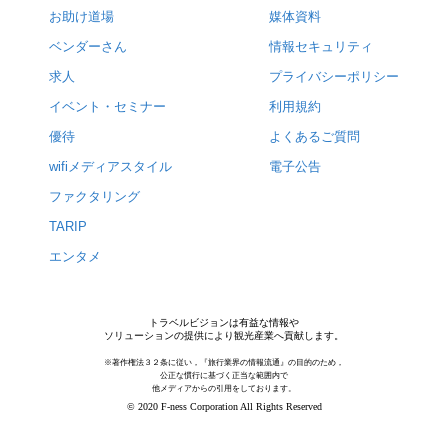
お助け道場
媒体資料
ベンダーさん
情報セキュリティ
求人
プライバシーポリシー
イベント・セミナー
利用規約
優待
よくあるご質問
wifiメディアスタイル
電子公告
ファクタリング
TARIP
エンタメ
トラベルビジョンは有益な情報や
ソリューションの提供により観光産業へ貢献します。
※著作権法３２条に従い，『旅行業界の情報流通』の目的のため，
公正な慣行に基づく正当な範囲内で
他メディアからの引用をしております。
© 2020 F-ness Corporation All Rights Reserved