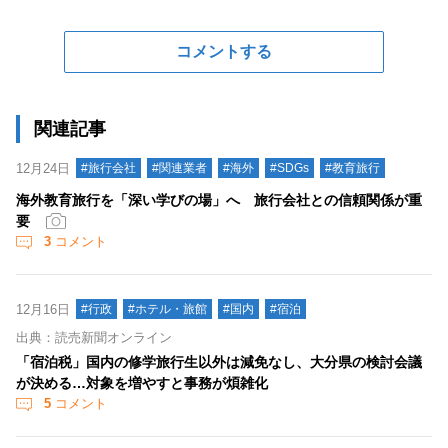
コメントする
関連記事
12月24日
#旅行会社
#関連業者
#海外
#SDGs
#教育旅行
海外教育旅行を「深い学びの場」へ 旅行会社との信頼関係が重
要
3
コメント
12月16日
#行政
#ホテル・旅館
#国内
#宿泊
出典：読売新聞オンライン
「宿泊税」国内の修学旅行生以外は減免なし、大分県の検討会議
が決める…対象を増やすと事務が煩雑化
5
コメント