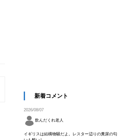
新着コメント
2026/08/07
飲んだくれ老人
イギリスは結構物騒だよ。レスター辺りの糞尿の匂
いも酷いし。