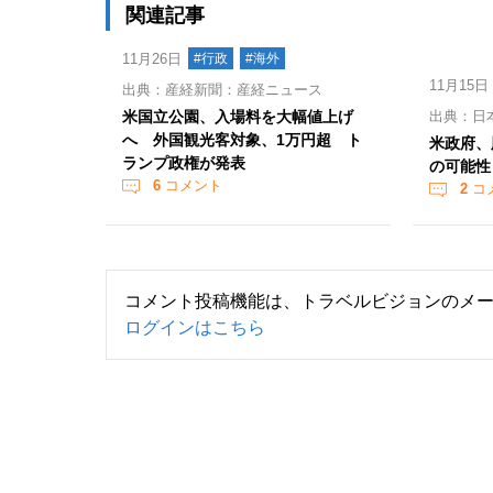
関連記事
11月26日
#行政
#海外
11月15日
出典：産経新聞：産経ニュース
米国立公園、入場料を大幅値上げ
出典：日
へ 外国観光客対象、1万円超 ト
米政府、
ランプ政権が発表
の可能性
6
コメント
2
コ
コメント投稿機能は、トラベルビジョンのメ
ログインはこちら