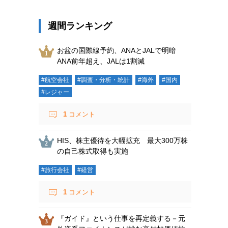
週間ランキング
お盆の国際線予約、ANAとJALで明暗
ANA前年超え、JALは1割減
#航空会社
#調査・分析・統計
#海外
#国内
#レジャー
1
コメント
HIS、株主優待を大幅拡充 最大300万株
の自己株式取得も実施
#旅行会社
#経営
1
コメント
『ガイド』という仕事を再定義する－元