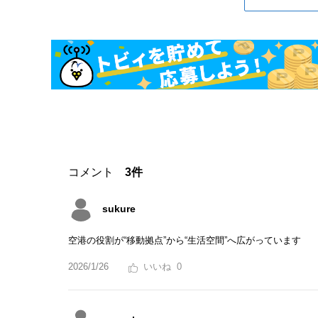
コメント
3件
sukure
空港の役割が“移動拠点”から“生活空間”へ広がっています
2026/1/26
0