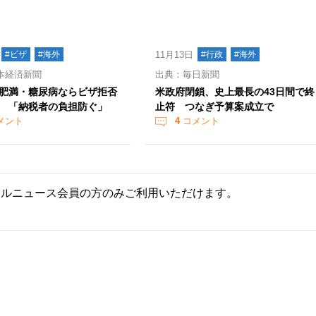
#ビザ
#海外
11月13日
#行政
#海外
本経済新聞
出典：毎日新聞
肥満・糖尿病ならビザ拒否
米政府閉鎖、史上最長の43日間で終
 「納税者の負担防ぐ」
止符 つなぎ予算案成立で
メント
4
コメント
ールニュース会員の方のみご利用いただけます。