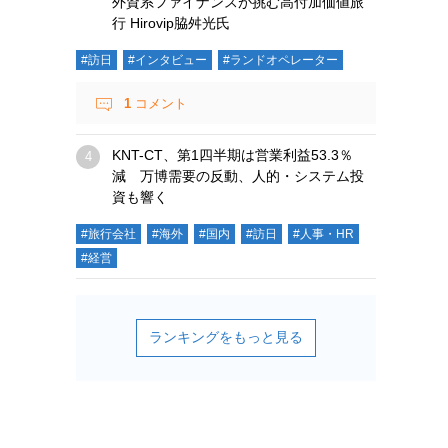
外資系ファイナンスが挑む高付加価値旅
行 Hirovip脇舛光氏
#訪日
#インタビュー
#ランドオペレーター
1
コメント
KNT-CT、第1四半期は営業利益53.3％
減 万博需要の反動、人的・システム投
資も響く
#旅行会社
#海外
#国内
#訪日
#人事・HR
#経営