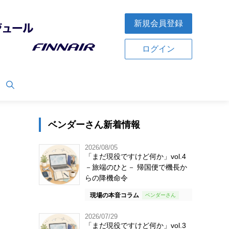
新規会員登録
ログイン
ベンダーさん新着情報
2026/08/05
「まだ現役ですけど何か」vol.4
－旅端のひと－ 帰国便で機長か
らの降機命令
現場の本音コラム
2026/07/29
「まだ現役ですけど何か」vol.3