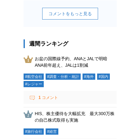
コメントをもっと見る
週間ランキング
お盆の国際線予約、ANAとJALで明暗
ANA前年超え、JALは1割減
#航空会社
#調査・分析・統計
#海外
#国内
#レジャー
1
コメント
HIS、株主優待を大幅拡充 最大300万株
の自己株式取得も実施
#旅行会社
#経営