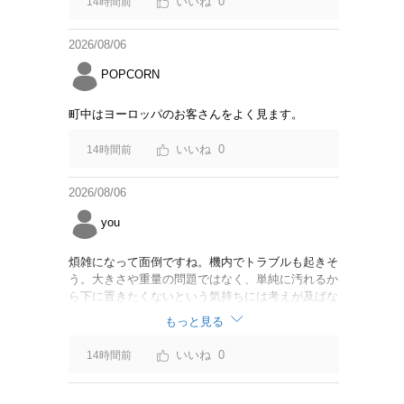
0
14時間前
2026/08/06
POPCORN
町中はヨーロッパのお客さんをよく見ます。
0
14時間前
2026/08/06
you
煩雑になって面倒ですね。機内でトラブルも起きそ
う。大きさや重量の問題ではなく、単純に汚れるか
ら下に置きたくないという気持ちには考えが及ばな
かったのでしょうかね。いっそ、荷物棚を撤去した
もっと見る
座席を作って、座席指定も荷物も含んだプランとす
べて無しで格安プランで分けてもらった方がシンプ
0
14時間前
ルで分かりやすいかも。どんどん料金が細分化され
て面倒です。