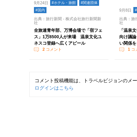
9月24日
#ホテル・旅館
#関連団体
#国内
9月8日
出典：旅行新聞 - 株式会社旅行新聞新
出典：旅行
社
社
全旅連青年部、万博会場で「宿フェ
「温泉文
ス」1万8500人が来場 温泉文化ユ
向け議論
ネスコ登録へ広くアピール
い関係を
2
コメント
1
コ
コメント投稿機能は、トラベルビジョンのメ
ログインはこちら