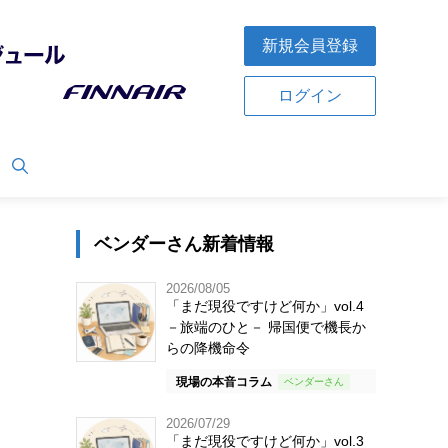
新規会員登録
ログイン
ベンダーさん新着情報
2026/08/05
「まだ現役ですけど何か」vol.4
－旅端のひと－ 帰国便で機長か
らの降機命令
現場の本音コラム
2026/07/29
「まだ現役ですけど何か」vol.3