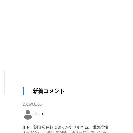
新着コメント
2026/08/06
FGHK
正直、調査母体数に偏りがありすぎる。 北海学園
大学299名、山形大学98名、東北学院大学（仙台）