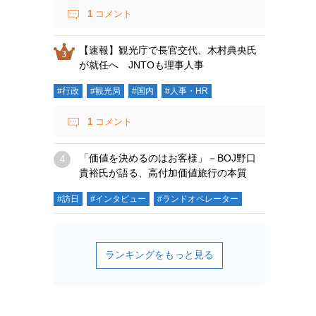
1
コメント
【速報】観光庁で長官交代、木村典央氏
が就任へ JNTOも理事人事
#行政
#観光局
#国内
#人事・HR
1
コメント
「価値を決めるのはお客様」－BOJ野口
貴裕氏が語る、高付加価値旅行の本質
#訪日
#インタビュー
#ランドオペレーター