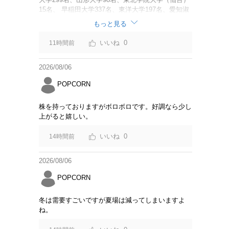
15名、 早稲田大学337名、東洋大学197名、愛知淑
徳大学60名、 追手門学院大学（大阪）137名、安田
もっと見る
女子大学（広島）45名、 福岡大学62名、名桜大学
（沖縄）111名 調査と呼べるような内容でもない。
0
11時間前
「Z世代の大学生海外旅行意識アンケート結果」に
変えた方が良いのでは？
2026/08/06
POPCORN
株を持っておりますがボロボロです。好調なら少し
上がると嬉しい。
0
14時間前
2026/08/06
POPCORN
冬は需要すごいですが夏場は減ってしまいますよ
ね。