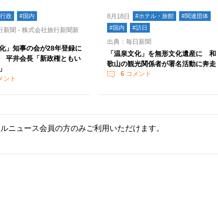
#行政
#国内
8月18日
#ホテル・旅館
#関連団体
#国内
#訪日
新聞 - 株式会社旅行新聞新
出典：毎日新聞
化」知事の会が28年登録に
「温泉文化」を無形文化遺産に 和
 平井会長「新政権ともい
歌山の観光関係者が署名活動に奔走
」
6
コメント
メント
ールニュース会員の方のみご利用いただけます。