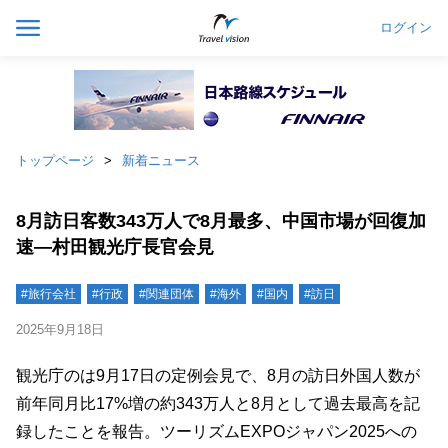
ログイン
トップページ
新着ニュース
8月訪日客数343万人で8月最多、中国市場が回復加
速―村田観光庁長官会見
#旅行会社
#行政
#関連団体
#海外
#国内
#訪日
2025年9月18日
観光庁のは9月17日の定例会見で、8月の訪日外国人数が
前年同月比17%増の約343万人と8月として過去最高を記
録したことを報告。ツーリズムEXPOジャパン2025への