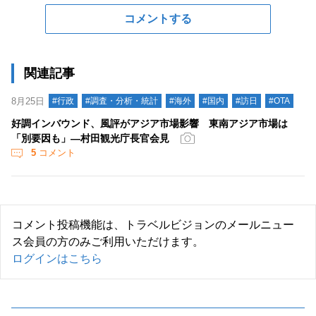
コメントする
関連記事
8月25日
#行政
#調査・分析・統計
#海外
#国内
#訪日
#OTA
好調インバウンド、風評がアジア市場影響 東南アジア市場は
「別要因も」―村田観光庁長官会見
5
コメント
コメント投稿機能は、トラベルビジョンのメールニュー
ス会員の方のみご利用いただけます。
ログインはこちら