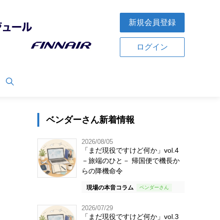
新規会員登録
ログイン
ベンダーさん新着情報
2026/08/05
「まだ現役ですけど何か」vol.4
－旅端のひと－ 帰国便で機長か
らの降機命令
現場の本音コラム
2026/07/29
「まだ現役ですけど何か」vol.3