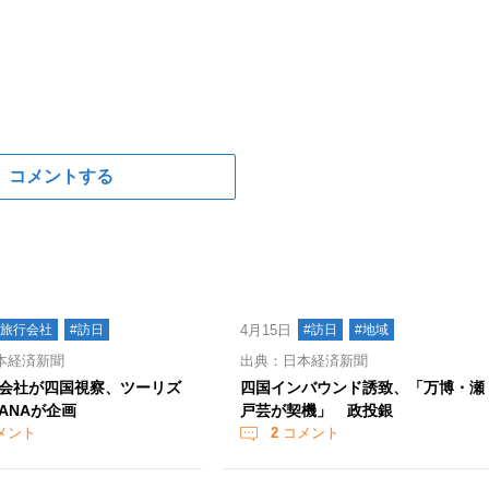
コメントする
#旅行会社
#訪日
4月15日
#訪日
#地域
本経済新聞
出典：日本経済新聞
会社が四国視察、ツーリズ
四国インバウンド誘致、「万博・瀬
ANAが企画
戸芸が契機」 政投銀
メント
2
コメント