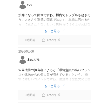
you
煩雑になって面倒ですね。機内でトラブルも起きそ
う。大きさや重量の問題ではなく、単純に汚れるか
ら下に置きたくないという気持ちには考えが及ばな
かったのでしょうかね。いっそ、荷物棚を撤去した
もっと見る
座席を作って、座席指定も荷物も含んだプランとす
べて無しで格安プランで分けてもらった方がシンプ
0
11時間前
ルで分かりやすいかも。どんどん料金が細分化され
て面倒です。
2026/08/06
まめ大福
≫同機構の担当者によると「環境意識の高いフラン
スや北米からの個人客が増えている」という。 非
常に嬉しいコメントですね。佐渡島は歴史文化と自
然が相まっての土地となっているので、個人的には
もっと見る
環境意識の低い人は来ないでほしいです。「金がと
れるんじゃないか」と勝手に穴掘ったりしそうな国
0
13時間前
の人は来ないでほしいですね。