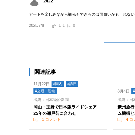
2422
アートを楽しみながら観光もできるのは面白いかもしれない
2025/7/8
0
関連記事
11月22日
#国内
#訪日
#交通・運輸
8月4日
出典：日本経済新聞
出典：日
岡山・玉野で日本版ライドシェア
豪州旅行
25年の瀬戸芸に合わせ
ム機構と
1
コメント
4
コ