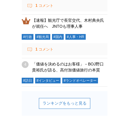
1
コメント
【速報】観光庁で長官交代、木村典央氏
が就任へ JNTOも理事人事
#行政
#観光局
#国内
#人事・HR
1
コメント
「価値を決めるのはお客様」－BOJ野口
貴裕氏が語る、高付加価値旅行の本質
#訪日
#インタビュー
#ランドオペレーター