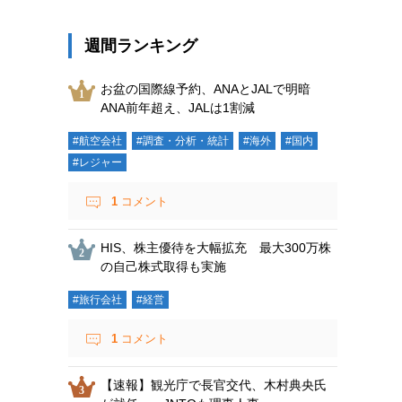
週間ランキング
お盆の国際線予約、ANAとJALで明暗
ANA前年超え、JALは1割減
#航空会社
#調査・分析・統計
#海外
#国内
#レジャー
1
コメント
HIS、株主優待を大幅拡充 最大300万株
の自己株式取得も実施
#旅行会社
#経営
1
コメント
【速報】観光庁で長官交代、木村典央氏