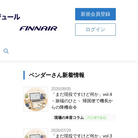
新規会員登録
ログイン
ベンダーさん新着情報
2026/08/05
「まだ現役ですけど何か」vol.4
－旅端のひと－ 帰国便で機長か
らの降機命令
現場の本音コラム
2026/07/29
「まだ現役ですけど何か」vol.3