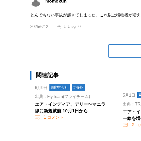
momokun
とんでもない事故が起きてしまった。これ以上犠牲者が増え
2025/6/12
0
関連記事
6月9日
#航空会社
#海外
5月1日
出典：FlyTeam(フライチーム)
エア・インディア、デリー〜マニラ
出典：TR
線に新規就航 10月1日から
エア・イ
1
コメント
ー線を増
2
コ