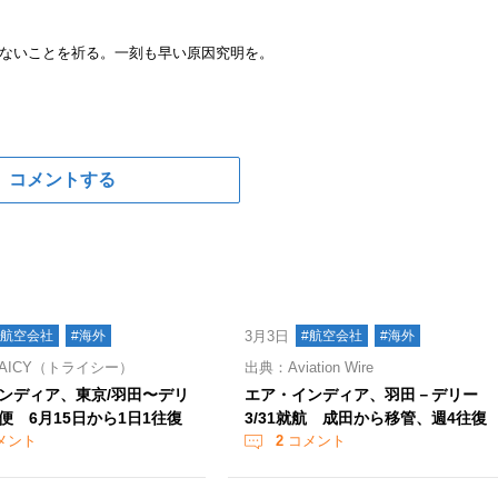
ないことを祈る。一刻も早い原因究明を。
コメントする
#航空会社
#海外
3月3日
#航空会社
#海外
AICY（トライシー）
出典：Aviation Wire
ンディア、東京/羽田〜デリ
エア・インディア、羽田－デリー
便 6月15日から1日1往復
3/31就航 成田から移管、週4往復
メント
2
コメント