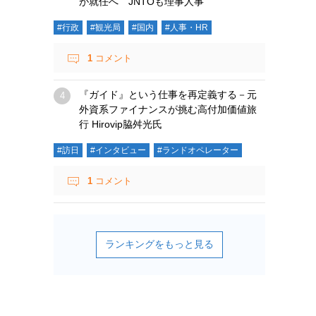
が就任へ JNTOも理事人事
#行政
#観光局
#国内
#人事・HR
1
コメント
『ガイド』という仕事を再定義する－元
外資系ファイナンスが挑む高付加価値旅
行 Hirovip脇舛光氏
#訪日
#インタビュー
#ランドオペレーター
1
コメント