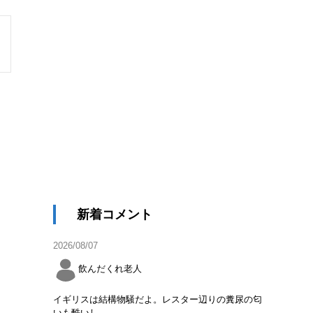
新着コメント
2026/08/07
飲んだくれ老人
イギリスは結構物騒だよ。レスター辺りの糞尿の匂
いも酷いし。