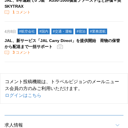
JAL、8年連続で5つ星 A350-1000個室ファーストなど評価＝英
SKYTRAX
1
コメント
4月8日
#航空会社
#国内
#交通・運輸
#宿泊
#業務渡航
JAL、新サービス「JAL Carry Direct」を提供開始 荷物の保管
から配送まで一括サポート
3
コメント
コメント投稿機能は、トラベルビジョンのメールニュー
ス会員の方のみご利用いただけます。
ログインはこちら
求人情報