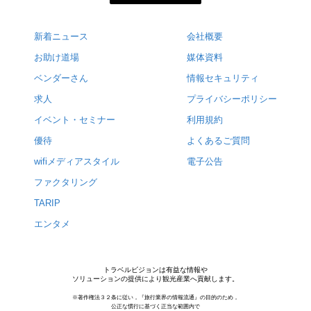
新着ニュース
会社概要
お助け道場
媒体資料
ベンダーさん
情報セキュリティ
求人
プライバシーポリシー
イベント・セミナー
利用規約
優待
よくあるご質問
wifiメディアスタイル
電子公告
ファクタリング
TARIP
エンタメ
トラベルビジョンは有益な情報や
ソリューションの提供により観光産業へ貢献します。
※著作権法３２条に従い，『旅行業界の情報流通』の目的のため，
公正な慣行に基づく正当な範囲内で