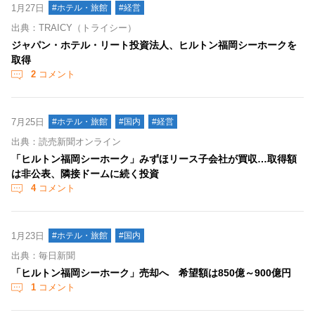
1月27日
#ホテル・旅館
#経営
出典：TRAICY（トライシー）
ジャパン・ホテル・リート投資法人、ヒルトン福岡シーホークを
取得
2
コメント
7月25日
#ホテル・旅館
#国内
#経営
出典：読売新聞オンライン
「ヒルトン福岡シーホーク」みずほリース子会社が買収…取得額
は非公表、隣接ドームに続く投資
4
コメント
1月23日
#ホテル・旅館
#国内
出典：毎日新聞
「ヒルトン福岡シーホーク」売却へ 希望額は850億～900億円
1
コメント