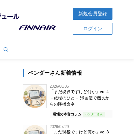
新規会員登録
ログイン
ベンダーさん新着情報
2026/08/05
「まだ現役ですけど何か」vol.4
－旅端のひと－ 帰国便で機長か
らの降機命令
現場の本音コラム
2026/07/29
「まだ現役ですけど何か」vol.3