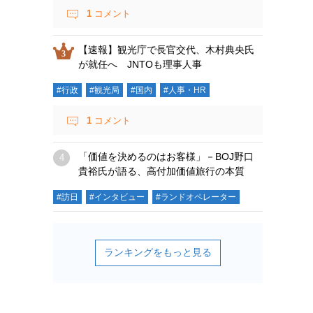
1
コメント
【速報】観光庁で長官交代、木村典央氏
が就任へ JNTOも理事人事
#行政
#観光局
#国内
#人事・HR
1
コメント
「価値を決めるのはお客様」－BOJ野口
貴裕氏が語る、高付加価値旅行の本質
#訪日
#インタビュー
#ランドオペレーター