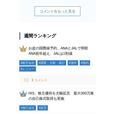
コメントをもっと見る
週間ランキング
お盆の国際線予約、ANAとJALで明暗
ANA前年超え、JALは1割減
#航空会社
#調査・分析・統計
#海外
#国内
#レジャー
1
コメント
HIS、株主優待を大幅拡充 最大300万株
の自己株式取得も実施
#旅行会社
#経営