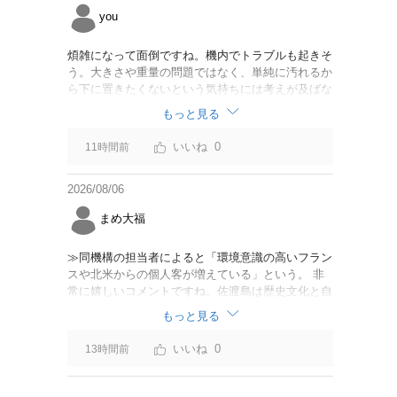
you
煩雑になって面倒ですね。機内でトラブルも起きそ
う。大きさや重量の問題ではなく、単純に汚れるか
ら下に置きたくないという気持ちには考えが及ばな
かったのでしょうかね。いっそ、荷物棚を撤去した
もっと見る
座席を作って、座席指定も荷物も含んだプランとす
べて無しで格安プランで分けてもらった方がシンプ
0
11時間前
ルで分かりやすいかも。どんどん料金が細分化され
て面倒です。
2026/08/06
まめ大福
≫同機構の担当者によると「環境意識の高いフラン
スや北米からの個人客が増えている」という。 非
常に嬉しいコメントですね。佐渡島は歴史文化と自
然が相まっての土地となっているので、個人的には
もっと見る
環境意識の低い人は来ないでほしいです。「金がと
れるんじゃないか」と勝手に穴掘ったりしそうな国
0
13時間前
の人は来ないでほしいですね。