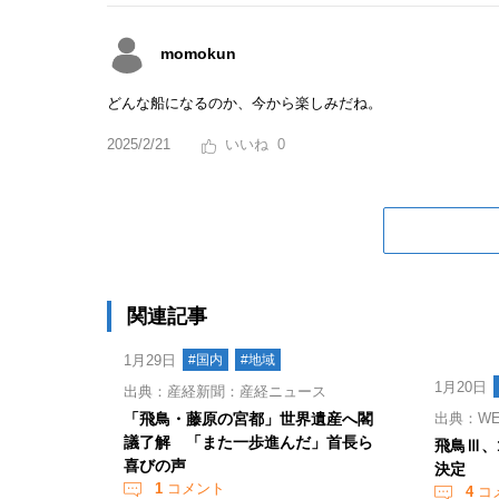
momokun
どんな船になるのか、今から楽しみだね。
2025/2/21
0
関連記事
1月29日
#国内
#地域
1月20日
出典：産経新聞：産経ニュース
「飛鳥・藤原の宮都」世界遺産へ閣
出典：WEB
議了解 「また一歩進んだ」首長ら
飛鳥Ⅲ、
喜びの声
決定
1
コメント
4
コ