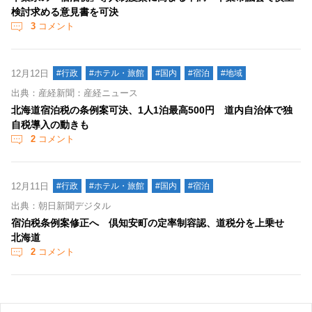
検討求める意見書を可決
3
コメント
12月12日
#行政
#ホテル・旅館
#国内
#宿泊
#地域
出典：産経新聞：産経ニュース
北海道宿泊税の条例案可決、1人1泊最高500円 道内自治体で独
自税導入の動きも
2
コメント
12月11日
#行政
#ホテル・旅館
#国内
#宿泊
出典：朝日新聞デジタル
宿泊税条例案修正へ 倶知安町の定率制容認、道税分を上乗せ
北海道
2
コメント