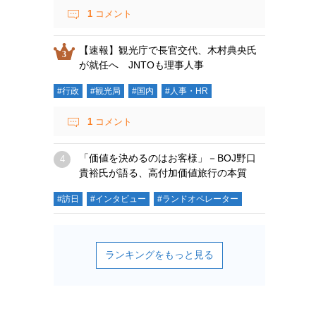
1
コメント
【速報】観光庁で長官交代、木村典央氏
が就任へ JNTOも理事人事
#行政
#観光局
#国内
#人事・HR
1
コメント
「価値を決めるのはお客様」－BOJ野口
貴裕氏が語る、高付加価値旅行の本質
#訪日
#インタビュー
#ランドオペレーター