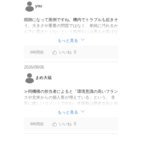
you
煩雑になって面倒ですね。機内でトラブルも起きそ
う。大きさや重量の問題ではなく、単純に汚れるか
ら下に置きたくないという気持ちには考えが及ばな
かったのでしょうかね。いっそ、荷物棚を撤去した
もっと見る
座席を作って、座席指定も荷物も含んだプランとす
べて無しで格安プランで分けてもらった方がシンプ
0
6時間前
ルで分かりやすいかも。どんどん料金が細分化され
て面倒です。
2026/08/06
まめ大福
≫同機構の担当者によると「環境意識の高いフラン
スや北米からの個人客が増えている」という。 非
常に嬉しいコメントですね。佐渡島は歴史文化と自
然が相まっての土地となっているので、個人的には
もっと見る
環境意識の低い人は来ないでほしいです。「金がと
れるんじゃないか」と勝手に穴掘ったりしそうな国
0
8時間前
の人は来ないでほしいですね。