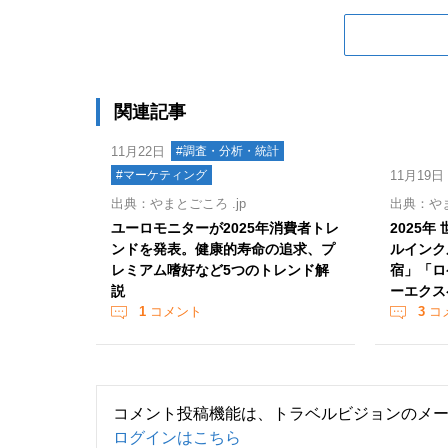
関連記事
11月22日
#調査・分析・統計
#マーケティング
11月19日
出典：やまとごころ .jp
出典：やま
ユーロモニターが2025年消費者トレ
2025
ンドを発表。健康的寿命の追求、プ
ルインク
レミアム嗜好など5つのトレンド解
宿」「ロ
説
ーエクス
1
コメント
3
コ
コメント投稿機能は、トラベルビジョンのメ
ログインはこちら