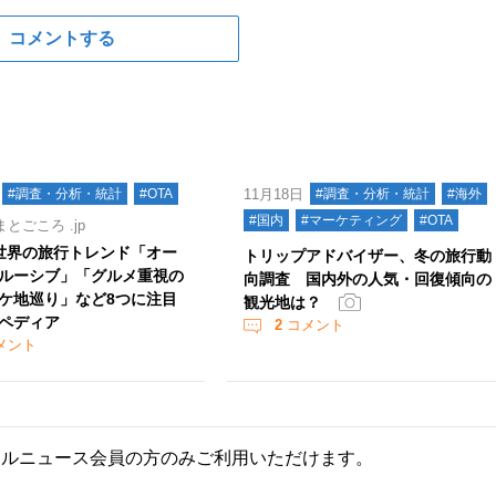
コメントする
#調査・分析・統計
#OTA
11月18日
#調査・分析・統計
#海外
#国内
#マーケティング
#OTA
とごころ .jp
年 世界の旅行トレンド「オー
トリップアドバイザー、冬の旅行動
ルーシブ」「グルメ重視の
向調査 国内外の人気・回復傾向の
ケ地巡り」など8つに注目
観光地は？
ペディア
2
コメント
メント
ールニュース会員の方のみご利用いただけます。