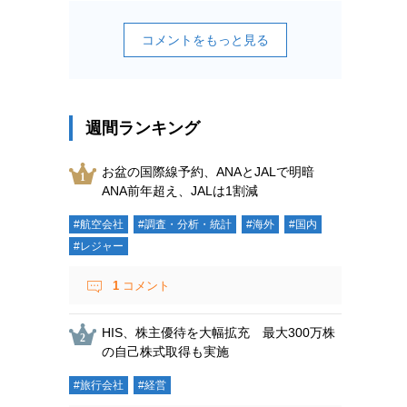
コメントをもっと見る
週間ランキング
お盆の国際線予約、ANAとJALで明暗
ANA前年超え、JALは1割減
#航空会社
#調査・分析・統計
#海外
#国内
#レジャー
1
コメント
HIS、株主優待を大幅拡充 最大300万株
の自己株式取得も実施
#旅行会社
#経営