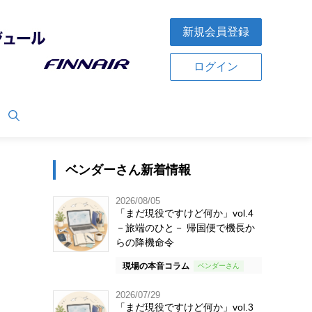
新規会員登録
ログイン
ベンダーさん新着情報
2026/08/05
「まだ現役ですけど何か」vol.4
－旅端のひと－ 帰国便で機長か
らの降機命令
現場の本音コラム
2026/07/29
「まだ現役ですけど何か」vol.3