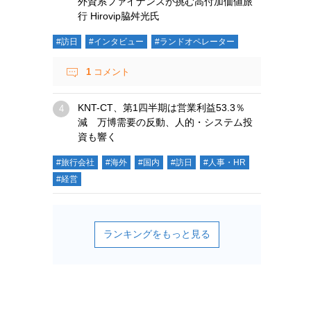
外資系ファイナンスが挑む高付加価値旅
行 Hirovip脇舛光氏
#訪日
#インタビュー
#ランドオペレーター
1
コメント
KNT-CT、第1四半期は営業利益53.3％
減 万博需要の反動、人的・システム投
資も響く
#旅行会社
#海外
#国内
#訪日
#人事・HR
#経営