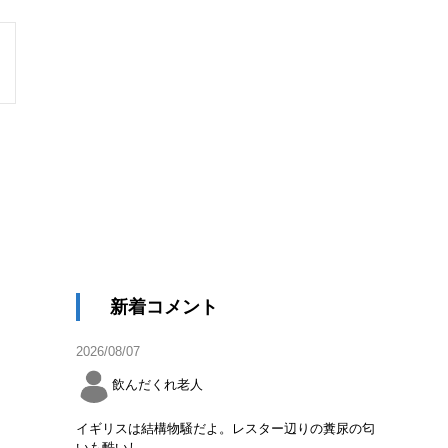
新着コメント
2026/08/07
飲んだくれ老人
イギリスは結構物騒だよ。レスター辺りの糞尿の匂
いも酷いし。