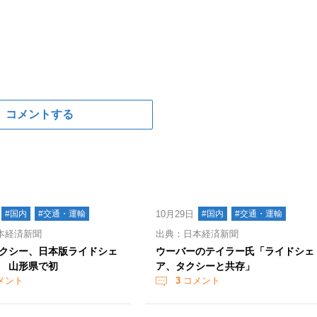
コメントする
#国内
#交通・運輸
10月29日
#国内
#交通・運輸
本経済新聞
出典：日本経済新聞
クシー、日本版ライドシェ
ウーバーのテイラー氏「ライドシェ
 山形県で初
ア、タクシーと共存」
メント
3
コメント