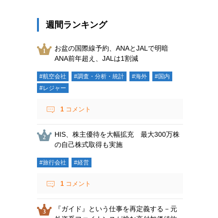
週間ランキング
お盆の国際線予約、ANAとJALで明暗
ANA前年超え、JALは1割減
#航空会社
#調査・分析・統計
#海外
#国内
#レジャー
1
コメント
HIS、株主優待を大幅拡充 最大300万株
の自己株式取得も実施
#旅行会社
#経営
1
コメント
『ガイド』という仕事を再定義する－元