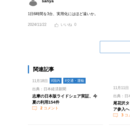
sanya
1日6時間を3台、実用化にはほど遠いか。
2024/11/22
0
関連記事
11月18日
#国内
#交通・運輸
11月11日
出典：日本経済新聞
志摩の日本版ライドシェア実証、今
出典：日
夏の利用154件
尾花沢タ
2
コメント
ア参入へ
3
コ