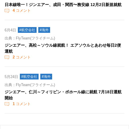
日本線唯一！ジンエアー、成田・関西〜務安線 12月2日新規就航
4
コメント
6月4日
#航空会社
#海外
出典：FlyTeam(フライチーム)
ジンエアー、高松～ソウル線就航！ エアソウルとあわせ毎日2便
運航
2
コメント
5月24日
#航空会社
#海外
出典：FlyTeam(フライチーム)
ジンエアー、仁川～フィリピン・ボホール線に就航 7月18日運航
開始
1
コメント