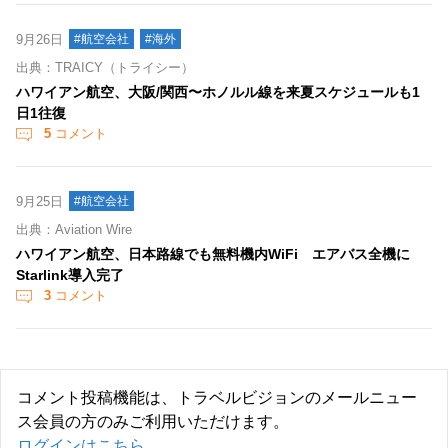
9月26日
#航空会社
#海外
出典：TRAICY（トライシー）
ハワイアン航空、大阪/関西〜ホノルル線を来夏スケジュールも1
日1往復
5
コメント
9月25日
#航空会社
出典：Aviation Wire
ハワイアン航空、日本路線でも無料機内WiFi エアバス全機に
Starlink導入完了
3
コメント
コメント投稿機能は、トラベルビジョンのメールニュー
ス会員の方のみご利用いただけます。
ログインはこちら