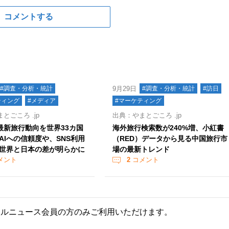
コメントする
#調査・分析・統計
9月29日
#調査・分析・統計
#訪日
ティング
#メディア
#マーケティング
とごころ .jp
出典：やまとごころ .jp
最新旅行動向を世界33カ国
海外旅行検索数が240%増、小紅書
AIへの信頼度や、SNS利用
（RED）データから見る中国旅行市
世界と日本の差が明らかに
場の最新トレンド
メント
2
コメント
ールニュース会員の方のみご利用いただけます。