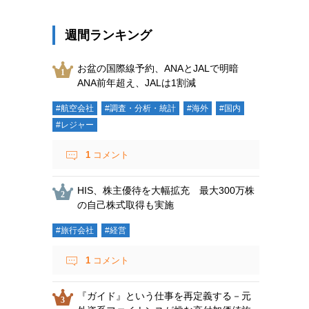
週間ランキング
お盆の国際線予約、ANAとJALで明暗
ANA前年超え、JALは1割減
#航空会社
#調査・分析・統計
#海外
#国内
#レジャー
1
コメント
HIS、株主優待を大幅拡充 最大300万株
の自己株式取得も実施
#旅行会社
#経営
1
コメント
『ガイド』という仕事を再定義する－元