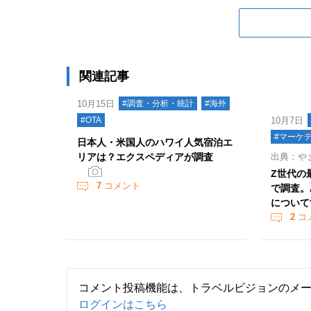
関連記事
10月15日
#調査・分析・統計
#海外
#OTA
10月7日
#マーケ
日本人・米国人のハワイ人気宿泊エ
リアは？エクスペディアが調査
出典：やま
Z世代の
7
コメント
で調査。
について
2
コ
コメント投稿機能は、トラベルビジョンのメ
ログインはこちら