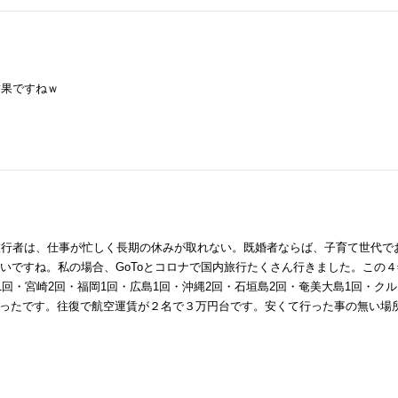
結果ですねｗ
人旅行者は、仕事が忙しく長期の休みが取れない。既婚者ならば、子育て世代で
いですね。私の場合、GoToとコロナで国内旅行たくさん行きました。この４
1回・宮崎2回・福岡1回・広島1回・沖縄2回・石垣島2回・奄美大島1回・ク
ったです。往復で航空運賃が２名で３万円台です。安くて行った事の無い場