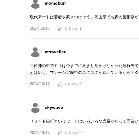
momokun
現代アートは若者を惹きつけそう。岡山県でも森の芸術祭が
2024/10/16
1
mtraveller
上位陣の中でミリは今までにあまり見かけなかった旅行先で
とはいえ、マレーシア航空のゴタゴタが続いているからアク
2024/10/17
0
skywave
リセット旅行というワードはいろいろな含蓄があって面白い
2024/10/17
0