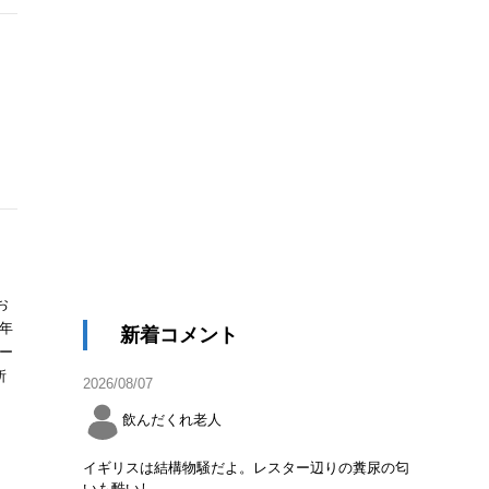
お
年
新着コメント
ルー
所
2026/08/07
飲んだくれ老人
イギリスは結構物騒だよ。レスター辺りの糞尿の匂
いも酷いし。