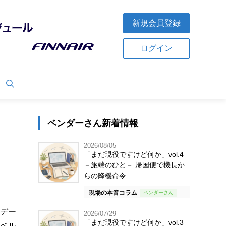
新規会員登録
ログイン
ベンダーさん新着情報
2026/08/05
「まだ現役ですけど何か」vol.4
－旅端のひと－ 帰国便で機長か
らの降機命令
現場の本音コラム
査デー
2026/07/29
「まだ現役ですけど何か」vol.3
ラベル