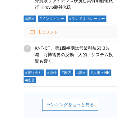
外資系ファイナンスが挑む高付加価値旅
行 Hirovip脇舛光氏
#訪日
#インタビュー
#ランドオペレーター
1
コメント
KNT-CT、第1四半期は営業利益53.3％
減 万博需要の反動、人的・システム投
資も響く
#旅行会社
#海外
#国内
#訪日
#人事・HR
#経営