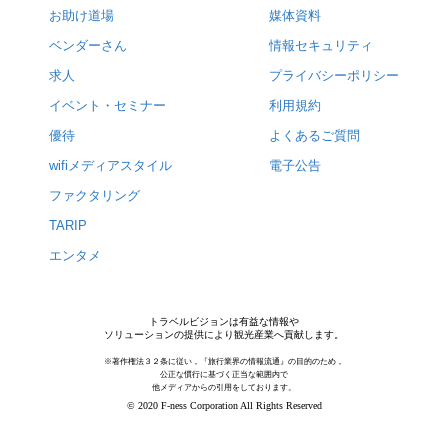
お助け道場
媒体資料
ベンダーさん
情報セキュリティ
求人
プライバシーポリシー
イベント・セミナー
利用規約
優待
よくあるご質問
wifiメディアスタイル
電子公告
ファクタリング
TARIP
エンタメ
トラベルビジョンは有益な情報や
ソリューションの提供により観光産業へ貢献します。
※著作権法３２条に従い，『旅行業界の情報流通』の目的のため，
公正な慣行に基づく正当な範囲内で
他メディアからの引用をしております。
© 2020 F-ness Corporation All Rights Reserved