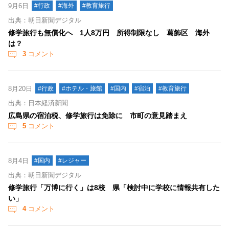
9月6日
#行政
#海外
#教育旅行
出典：朝日新聞デジタル
修学旅行も無償化へ 1人8万円 所得制限なし 葛飾区 海外
は？
3
コメント
8月20日
#行政
#ホテル・旅館
#国内
#宿泊
#教育旅行
出典：日本経済新聞
広島県の宿泊税、修学旅行は免除に 市町の意見踏まえ
5
コメント
8月4日
#国内
#レジャー
出典：朝日新聞デジタル
修学旅行「万博に行く」は8校 県「検討中に学校に情報共有した
い」
4
コメント