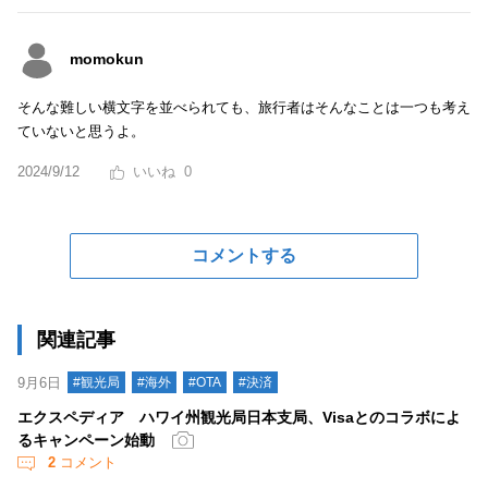
momokun
そんな難しい横文字を並べられても、旅行者はそんなことは一つも考え
ていないと思うよ。
2024/9/12
0
コメントする
関連記事
9月6日
#観光局
#海外
#OTA
#決済
エクスペディア ハワイ州観光局日本支局、Visaとのコラボによ
るキャンペーン始動
2
コメント