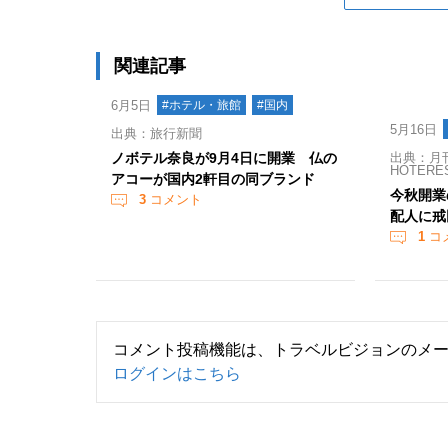
関連記事
6月5日
#ホテル・旅館
#国内
5月16日
出典：旅行新聞
ノボテル奈良が9月4日に開業 仏の
出典：月
HOTERE
アコーが国内2軒目の同ブランド
今秋開業
3
コメント
配人に戒
1
コ
コメント投稿機能は、トラベルビジョンのメ
ログインはこちら