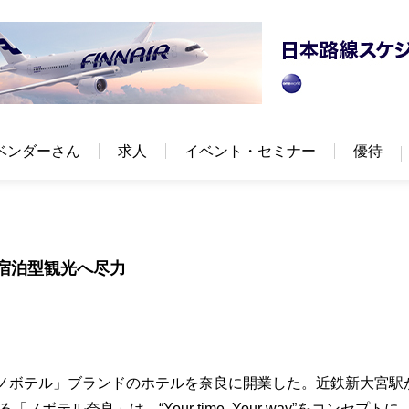
ベンダーさん
求人
イベント・セミナー
優待
宿泊型観光へ尽力
「ノボテル」ブランドのホテルを奈良に開業した。近鉄新⼤宮駅
テル奈良」は、“Your time, Your way”をコンセプトに、