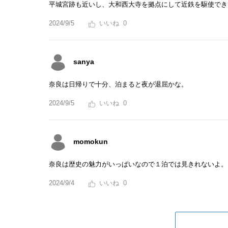
平城宮跡も近いし、大和西大寺を拠点にして近鉄を駆使でき
2024/9/5
0
sanya
奈良は日帰りで十分、泊まると夜が退屈かな。
2024/9/5
0
momokun
奈良は歴史の魅力がいっぱいなので１泊では見きれないよ。
2024/9/4
0