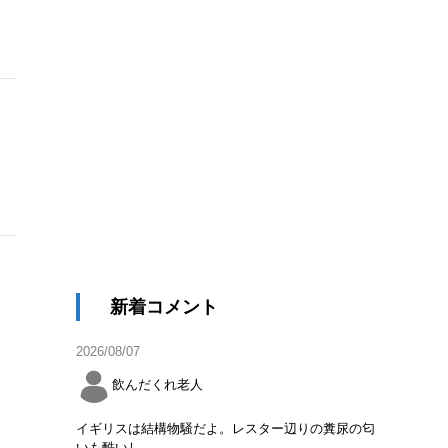
新着コメント
2026/08/07
飲んだくれ老人
イギリスは結構物騒だよ。レスター辺りの糞尿の匂
いも酷いし。