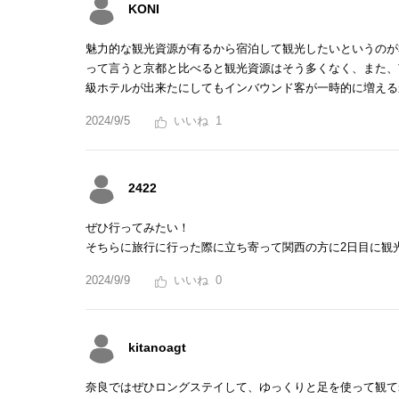
KONI
魅力的な観光資源が有るから宿泊して観光したいというのが
って言うと京都と比べると観光資源はそう多くなく、また、
級ホテルが出来たにしてもインバウンド客が一時的に増える
2024/9/5
1
2422
ぜひ行ってみたい！
そちらに旅行に行った際に立ち寄って関西の方に2日目に観
2024/9/9
0
kitanoagt
奈良ではぜひロングステイして、ゆっくりと足を使って観て