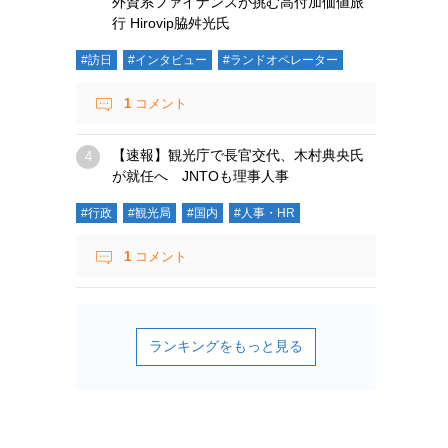
外資系ファイナンスが挑む高付加価値旅
行 Hirovip脇舛光氏
#訪日
#インタビュー
#ランドオペレーター
1
コメント
【速報】観光庁で長官交代、木村典央氏
が就任へ JNTOも理事人事
#行政
#観光局
#国内
#人事・HR
1
コメント