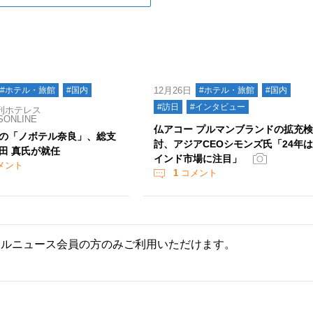
#ホテル・旅館
#国内
12月26日
#ホテル・旅館
#国内
#訪日
#インタビュー
刊ホテレス
SONLINE
仏アコー プルマンブランドの拡充
の「ノボテル奈良」、総支
討、アジアCEOシモンズ氏「24年
田 真氏が就任
インド市場に注目」
メント
1
コメント
ールニュース会員の方のみご利用いただけます。