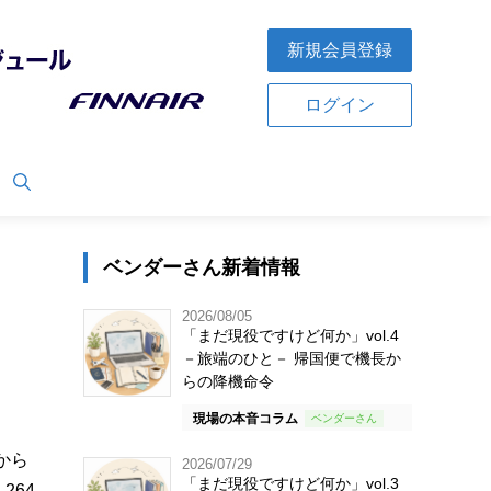
新規会員登録
ログイン
ベンダーさん新着情報
2026/08/05
「まだ現役ですけど何か」vol.4
－旅端のひと－ 帰国便で機長か
らの降機命令
現場の本音コラム
から
2026/07/29
「まだ現役ですけど何か」vol.3
264