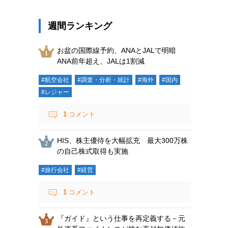
週間ランキング
お盆の国際線予約、ANAとJALで明暗
ANA前年超え、JALは1割減
#航空会社
#調査・分析・統計
#海外
#国内
#レジャー
1
コメント
HIS、株主優待を大幅拡充 最大300万株
の自己株式取得も実施
#旅行会社
#経営
1
コメント
『ガイド』という仕事を再定義する－元