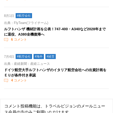
8月1日
#航空会社
出典：FlyTeam(フライチーム)
ルフトハンザ 機材計画を公表！747-400・A340など2028年まで
に退役、A380全機復帰へ
6
コメント
7月4日
#航空会社
#海外
#経営
出典：産経新聞：産経ニュース
ドイツ航空大手ルフトハンザのイタリア航空会社への出資計画を
ＥＵが条件付き承認
4
コメント
コメント投稿機能は、トラベルビジョンのメールニュー
ス会員の方のみご利用いただけます。