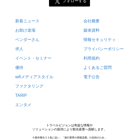
フォローする
新着ニュース
会社概要
お助け道場
媒体資料
ベンダーさん
情報セキュリティ
求人
プライバシーポリシー
イベント・セミナー
利用規約
優待
よくあるご質問
wifiメディアスタイル
電子公告
ファクタリング
TARIP
エンタメ
トラベルビジョンは有益な情報や
ソリューションの提供により観光産業へ貢献します。
※著作権法３２条に従い，『旅行業界の情報流通』の目的のため，