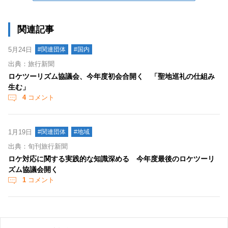
関連記事
5月24日
#関連団体
#国内
出典：旅行新聞
ロケツーリズム協議会、今年度初会合開く 「聖地巡礼の仕組み
生む」
4
コメント
1月19日
#関連団体
#地域
出典：旬刊旅行新聞
ロケ対応に関する実践的な知識深める 今年度最後のロケツーリ
ズム協議会開く
1
コメント