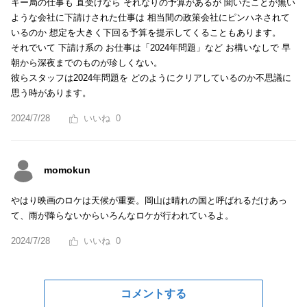
キー局の仕事も 直受けなら それなりの予算があるが 聞いたことが無い
ような会社に下請けされた仕事は 相当間の政策会社にピンハネされて
いるのか 想定を大きく下回る予算を提示してくることもあります。
それでいて 下請け系の お仕事は「2024年問題」など お構いなしで 早
朝から深夜までのものが珍しくない。
彼らスタッフは2024年問題を どのようにクリアしているのか不思議に
思う時があります。
2024/7/28
0
momokun
やはり映画のロケは天候が重要。岡山は晴れの国と呼ばれるだけあっ
て、雨が降らないからいろんなロケが行われているよ。
2024/7/28
0
コメントする