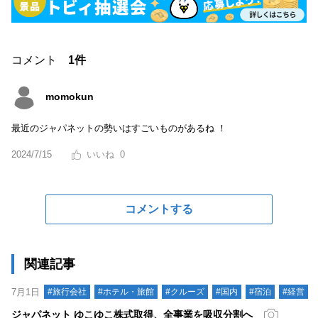
コメント
1件
momokun
最近のジャパネットの勢いはすごいものがあるね ！
2024/7/15
0
コメントする
関連記事
7月1日
#旅行会社
#ホテル・旅館
#クルーズ
#国内
#宿泊
#経営
ジャパネット ゆこゆこ株式取得、全事業を吸収分割へ