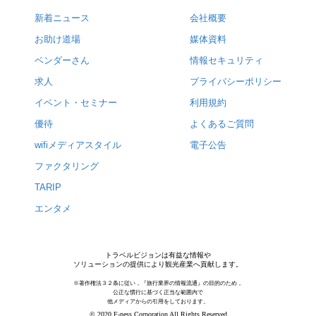
新着ニュース
会社概要
お助け道場
媒体資料
ベンダーさん
情報セキュリティ
求人
プライバシーポリシー
イベント・セミナー
利用規約
優待
よくあるご質問
wifiメディアスタイル
電子公告
ファクタリング
TARIP
エンタメ
トラベルビジョンは有益な情報や
ソリューションの提供により観光産業へ貢献します。
※著作権法３２条に従い，『旅行業界の情報流通』の目的のため，
公正な慣行に基づく正当な範囲内で
他メディアからの引用をしております。
© 2020 F-ness Corporation All Rights Reserved