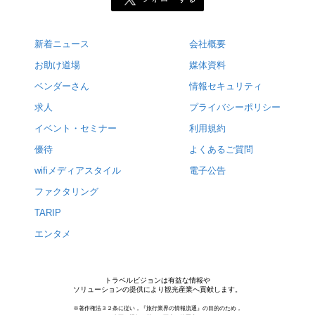
新着ニュース
会社概要
お助け道場
媒体資料
ベンダーさん
情報セキュリティ
求人
プライバシーポリシー
イベント・セミナー
利用規約
優待
よくあるご質問
wifiメディアスタイル
電子公告
ファクタリング
TARIP
エンタメ
トラベルビジョンは有益な情報や
ソリューションの提供により観光産業へ貢献します。
※著作権法３２条に従い，『旅行業界の情報流通』の目的のため，