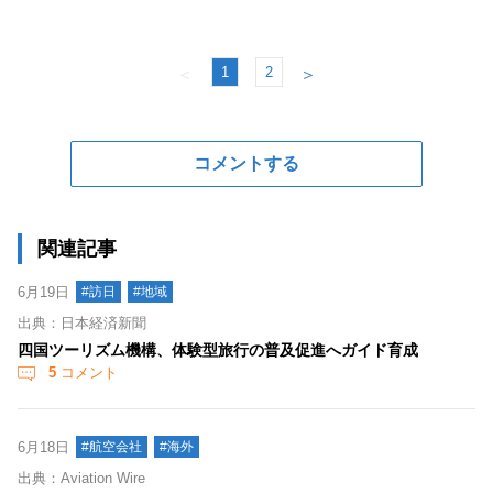
1
2
＜
＞
コメントする
関連記事
6月19日
#訪日
#地域
出典：日本経済新聞
四国ツーリズム機構、体験型旅行の普及促進へガイド育成
5
コメント
6月18日
#航空会社
#海外
出典：Aviation Wire