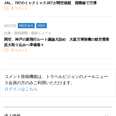
JAL、787のミャクミャクJETが関空就航 国際線で万博
1
コメント
6月17日
#航空会社
#国内
出典：産経新聞：産経ニュース
関空、神戸の新飛行ルート議論大詰め 大阪万博契機の航空需要
拡大取り込みへ準備着々
3
コメント
コメント投稿機能は、トラベルビジョンのメールニュー
ス会員の方のみご利用いただけます。
ログインはこちら
求人情報