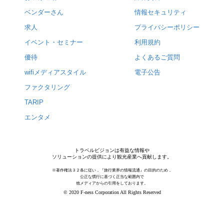
ベンダーさん
情報セキュリティ
求人
プライバシーポリシー
イベント・セミナー
利用規約
優待
よくあるご質問
wifiメディアスタイル
電子公告
ファクタリング
TARIP
エンタメ
トラベルビジョンは有益な情報や
ソリューションの提供により観光産業へ貢献します。
※著作権法３２条に従い，『旅行業界の情報流通』の目的のため，
公正な慣行に基づく正当な範囲内で
他メディアからの引用をしております。
© 2020 F-ness Corporation All Rights Reserved