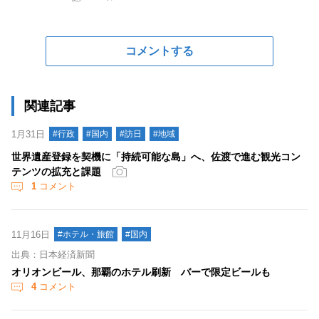
コメントする
関連記事
1月31日
#行政
#国内
#訪日
#地域
世界遺産登録を契機に「持続可能な島」へ、佐渡で進む観光コン
テンツの拡充と課題
1
コメント
11月16日
#ホテル・旅館
#国内
出典：日本経済新聞
オリオンビール、那覇のホテル刷新 バーで限定ビールも
4
コメント