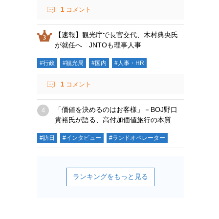
1
コメント
【速報】観光庁で長官交代、木村典央氏
が就任へ JNTOも理事人事
#行政
#観光局
#国内
#人事・HR
1
コメント
「価値を決めるのはお客様」－BOJ野口
貴裕氏が語る、高付加価値旅行の本質
#訪日
#インタビュー
#ランドオペレーター