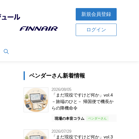
新規会員登録
ログイン
ベンダーさん新着情報
2026/08/05
「まだ現役ですけど何か」vol.4
－旅端のひと－ 帰国便で機長か
らの降機命令
現場の本音コラム
2026/07/29
「まだ現役ですけど何か」vol.3