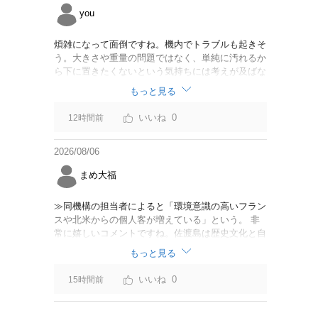
you
煩雑になって面倒ですね。機内でトラブルも起きそ
う。大きさや重量の問題ではなく、単純に汚れるか
ら下に置きたくないという気持ちには考えが及ばな
かったのでしょうかね。いっそ、荷物棚を撤去した
もっと見る
座席を作って、座席指定も荷物も含んだプランとす
べて無しで格安プランで分けてもらった方がシンプ
0
12時間前
ルで分かりやすいかも。どんどん料金が細分化され
て面倒です。
2026/08/06
まめ大福
≫同機構の担当者によると「環境意識の高いフラン
スや北米からの個人客が増えている」という。 非
常に嬉しいコメントですね。佐渡島は歴史文化と自
然が相まっての土地となっているので、個人的には
もっと見る
環境意識の低い人は来ないでほしいです。「金がと
れるんじゃないか」と勝手に穴掘ったりしそうな国
0
15時間前
の人は来ないでほしいですね。