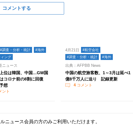
コメントする
#調査・分析・統計
#海外
4月21日
#航空会社
ティング
#調査・分析・統計
#海外
経ニュース
出典：AFPBB News
上位は韓国、中国…GW国
中国の航空旅客数、1～3月は延べ1
はコロナ前の8割に回復
億8千万人に迫り 記録更新
客予想
4
コメント
メント
ールニュース会員の方のみご利用いただけます。