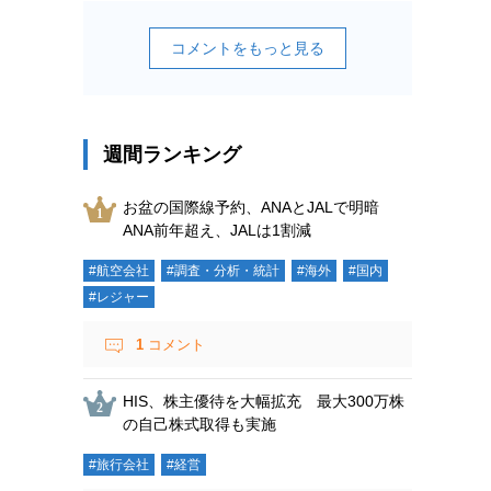
コメントをもっと見る
週間ランキング
お盆の国際線予約、ANAとJALで明暗
ANA前年超え、JALは1割減
#航空会社
#調査・分析・統計
#海外
#国内
#レジャー
1
コメント
HIS、株主優待を大幅拡充 最大300万株
の自己株式取得も実施
#旅行会社
#経営