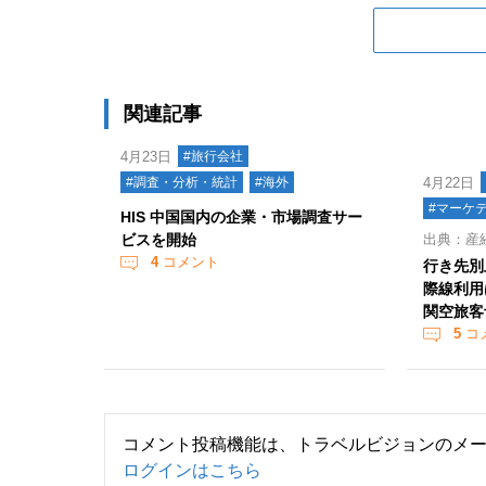
関連記事
4月23日
#旅行会社
#調査・分析・統計
#海外
4月22日
#マーケ
HIS 中国国内の企業・市場調査サー
ビスを開始
出典：産
4
コメント
行き先別
際線利用
関空旅
5
コ
コメント投稿機能は、トラベルビジョンのメ
ログインはこちら