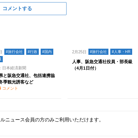
コメントする
日
#旅行会社
#行政
#国内
2月25日
#旅行会社
#人事・HR
域
人事、阪急交通社役員・部長級
：日本経済新聞
（4月1日付）
県と阪急交通社、包括連携協
冬季観光誘客など
4
コメント
ールニュース会員の方のみご利用いただけます。