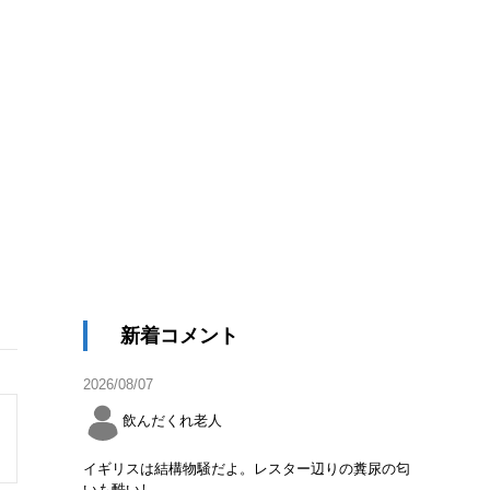
新着コメント
2026/08/07
飲んだくれ老人
イギリスは結構物騒だよ。レスター辺りの糞尿の匂
いも酷いし。