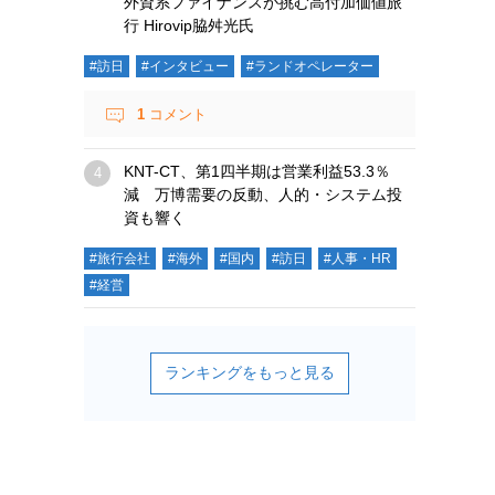
外資系ファイナンスが挑む高付加価値旅
行 Hirovip脇舛光氏
#訪日
#インタビュー
#ランドオペレーター
1
コメント
KNT-CT、第1四半期は営業利益53.3％
減 万博需要の反動、人的・システム投
資も響く
#旅行会社
#海外
#国内
#訪日
#人事・HR
#経営