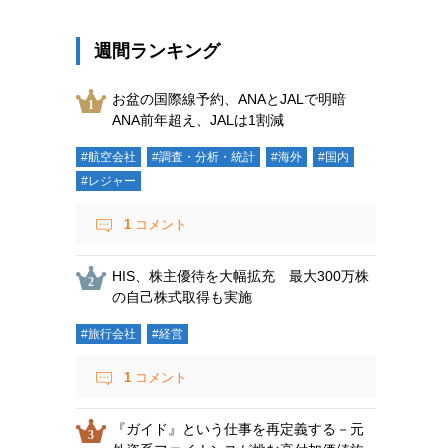
週間ランキング
お盆の国際線予約、ANAとJALで明暗
ANA前年超え、JALは1割減
#航空会社
#調査・分析・統計
#海外
#国内
#レジャー
1
コメント
HIS、株主優待を大幅拡充 最大300万株
の自己株式取得も実施
#旅行会社
#経営
1
コメント
『ガイド』という仕事を再定義する－元