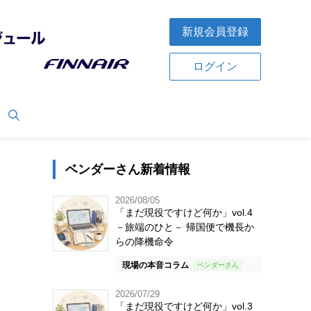
新規会員登録
ログイン
ベンダーさん新着情報
2026/08/05
「まだ現役ですけど何か」vol.4
－旅端のひと－ 帰国便で機長か
らの降機命令
現場の本音コラム
2026/07/29
「まだ現役ですけど何か」vol.3