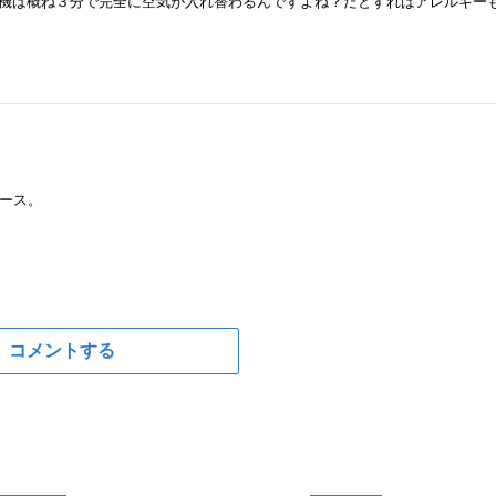
飛行機は概ね３分で完全に空気が入れ替わるんですよね？だとすればアレルギー
ース。
コメントする