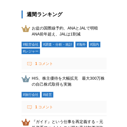
週間ランキング
お盆の国際線予約、ANAとJALで明暗
ANA前年超え、JALは1割減
#航空会社
#調査・分析・統計
#海外
#国内
#レジャー
1
コメント
HIS、株主優待を大幅拡充 最大300万株
の自己株式取得も実施
#旅行会社
#経営
1
コメント
『ガイド』という仕事を再定義する－元