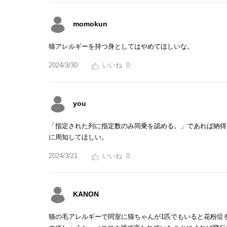
momokun
猫アレルギーを持つ身としてはやめてほしいな。
2024/3/30
0
you
「指定された列に指定数のみ同乗を認める。」であれば納得
に周知してほしい。
2024/3/21
0
KANON
猫の毛アレルギーで同室に猫ちゃんが1匹でもいると花粉症を