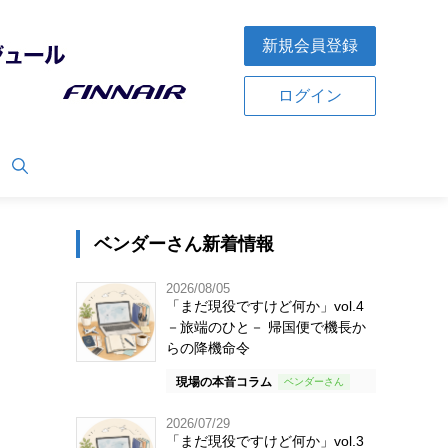
新規会員登録
ログイン
ベンダーさん新着情報
2026/08/05
「まだ現役ですけど何か」vol.4
－旅端のひと－ 帰国便で機長か
らの降機命令
現場の本音コラム
2026/07/29
「まだ現役ですけど何か」vol.3