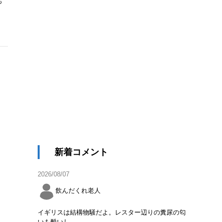
も
新着コメント
2026/08/07
飲んだくれ老人
イギリスは結構物騒だよ。レスター辺りの糞尿の匂
いも酷いし。