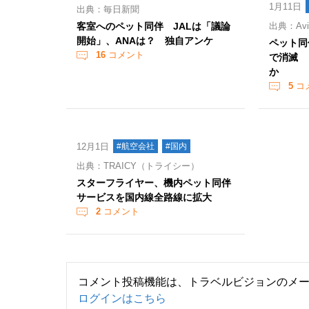
1月11日
出典：毎日新聞
客室へのペット同伴 JALは「議論
出典：Aviat
開始」、ANAは？ 独自アンケ
ペット同
16
コメント
で消滅 
か
5
コ
12月1日
#航空会社
#国内
出典：TRAICY（トライシー）
スターフライヤー、機内ペット同伴
サービスを国内線全路線に拡大
2
コメント
コメント投稿機能は、トラベルビジョンのメ
ログインはこちら