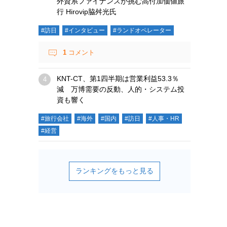
外資系ファイナンスが挑む高付加価値旅
行 Hirovip脇舛光氏
#訪日
#インタビュー
#ランドオペレーター
1
コメント
KNT-CT、第1四半期は営業利益53.3％
減 万博需要の反動、人的・システム投
資も響く
#旅行会社
#海外
#国内
#訪日
#人事・HR
#経営