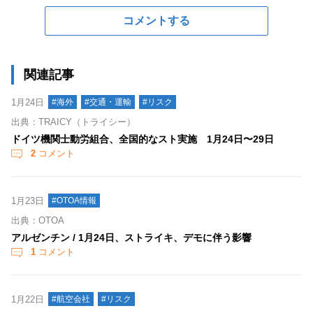
コメントする
関連記事
1月24日
#海外
#交通・運輸
#リスク
出典：TRAICY（トライシー）
ドイツ機関士動労組合、全国的なスト実施 1月24日〜29日
2
コメント
1月23日
#OTOA情報
出典：OTOA
アルゼンチン / 1月24日、ストライキ、デモに伴う影響
1
コメント
1月22日
#航空会社
#リスク